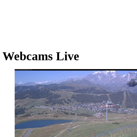
Webcams Live