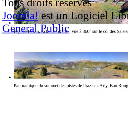
Tous droits réservés
Joomla!
est un Logiciel Lib
General Public
Espace Erwin, Eckl (1650 m) ; vue à 360° sur le col des Saisie
Panoramique du sommet des pistes de Praz-sur-Arly, Ban Rou