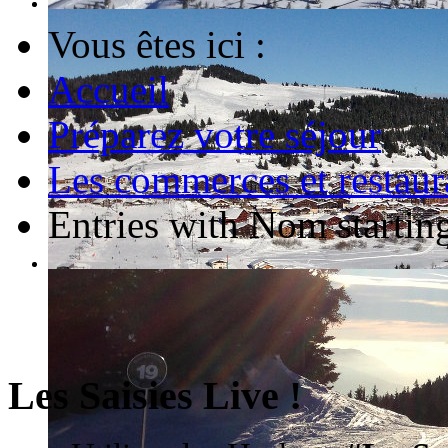
Vous êtes ici :
Accueil
Préparez votre séjour
Les commerces et restaur
Entries with Nom starting
Les Saisies Live !