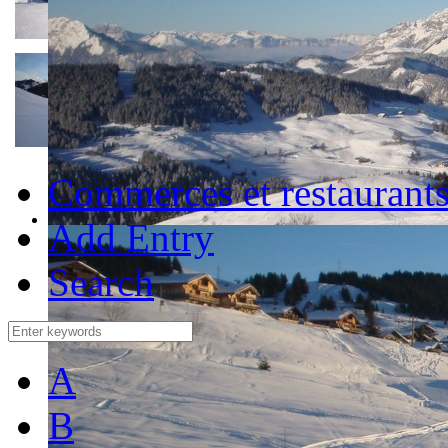
Commerces et restaurant
Add Entry
Search
A
B