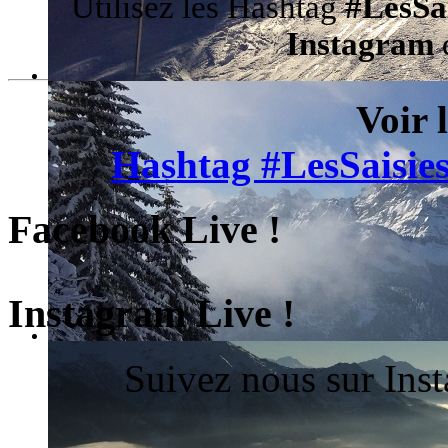
Utilisez les Hashtag
#LesSa
Instagram
d
Voir 
Hashtag #LesSaisies
Facebook Live !
Instagram Live !
Suivez nous sur Ins