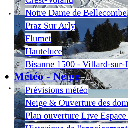
Notre Dame de Bellecombe
Praz Sur Arly
Flumet
Hauteluce
Bisanne 1500 - Villard-sur
Météo - Neige
Prévisions météo
Neige & Ouverture des dom
Plan ouverture Live Espac