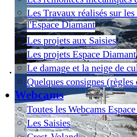
Les Travaux réalisés sur les
l'Espace Diamant
Les projets aux Saisies
Les projets Espace Diamant
Le damage et la neige de cul
Quelques consignes (règles e
Webcams
Toutes les Webcams Espace
Les Saisies
Crest-Voland