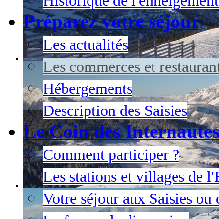
Historique de l'enneigement
Préparez votre séjour
Les actualités
Les commerces et restauran
Hébergements
Description des Saisies
Le Coin des Internaute
Comment participer ?
Les stations et villages de 
Votre séjour aux Saisies ou