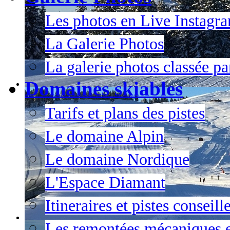
Les photos en Live Instagr
La Galerie Photos
La galerie photos classée pa
Domaines skiables
Tarifs et plans des pistes
Le domaine Alpin
Le domaine Nordique
L'Espace Diamant
Itineraires et pistes conseil
Les remontées mécaniques e