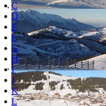
C
D
E
F
G
H
I
J
K
L