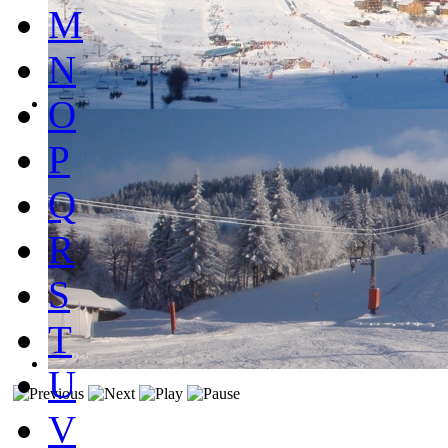
M
N
O
P
Q
R
S
T
U
V