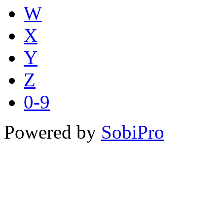
W
X
Y
Z
0-9
Powered by
SobiPro