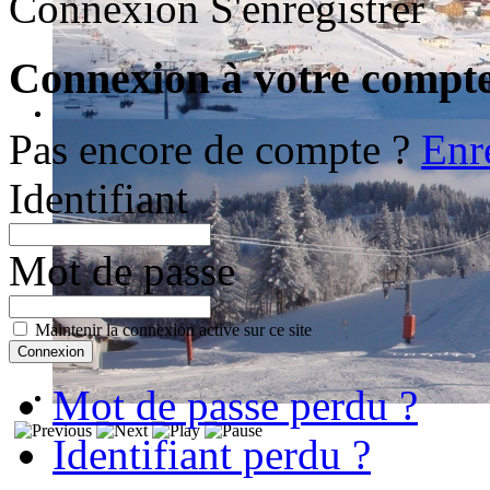
Connexion
S'enregistrer
Connexion à votre compt
Pas encore de compte ?
Enr
Identifiant
Mot de passe
Maintenir la connexion active sur ce site
Mot de passe perdu ?
Identifiant perdu ?