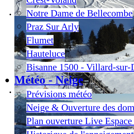
Notre Dame de Bellecombe
Praz Sur Arly
Flumet
Hauteluce
Bisanne 1500 - Villard-sur
Météo - Neige
Prévisions météo
Neige & Ouverture des dom
Plan ouverture Live Espac