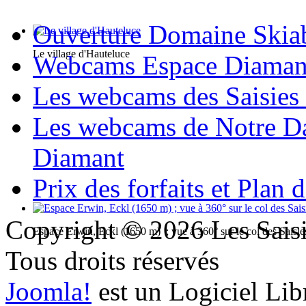
Ouverture Domaine Skiab
Le village d'Hauteluce
Webcams Espace Diaman
Les webcams des Saisie
Les webcams de Notre D
Diamant
Prix des forfaits et Plan d
Copyright © 2026 Les Saisi
Espace Erwin, Eckl (1650 m) ; vue à 360° sur le col des Saisie
Tous droits réservés
Joomla!
est un Logiciel Lib