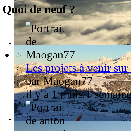
Quoi de neuf ?
Les projets à venir sur
par
Maogan77
il y a 1 mois 1 semain