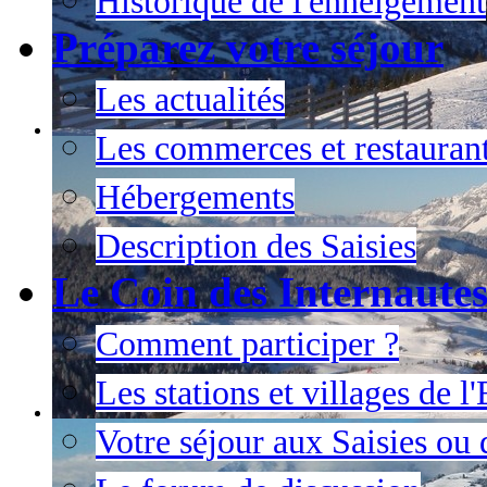
Historique de l'enneigement
Préparez votre séjour
Les actualités
Les commerces et restauran
Hébergements
Description des Saisies
Le Coin des Internaute
Comment participer ?
Les stations et villages de 
Votre séjour aux Saisies ou