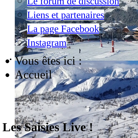
Le forum de discussion
Liens et partenaires
La page Facebook
Instagram
Vous êtes ici :
Accueil
Les Saisies Live !