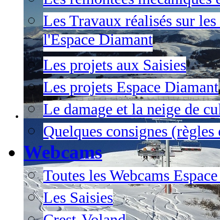
Les Travaux réalisés sur les
l'Espace Diamant
Les projets aux Saisies
Les projets Espace Diamant
Le damage et la neige de cul
Quelques consignes (règles e
Webcams
Toutes les Webcams Espace
Les Saisies
Crest-Voland