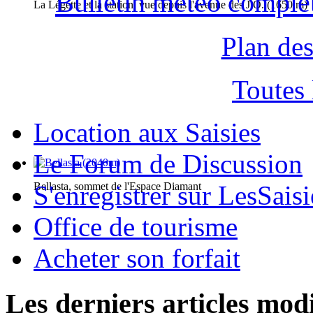
Bulletin météo comple
La Légette et la station, vue depuis l'avenue des J.O. (1650 m)
Plan des
Toutes
Location aux Saisies
Le Forum de Discussion
Bellasta, sommet de l'Espace Diamant
S'enregistrer sur LesSaisi
Office de tourisme
Acheter son forfait
Les derniers articles modi