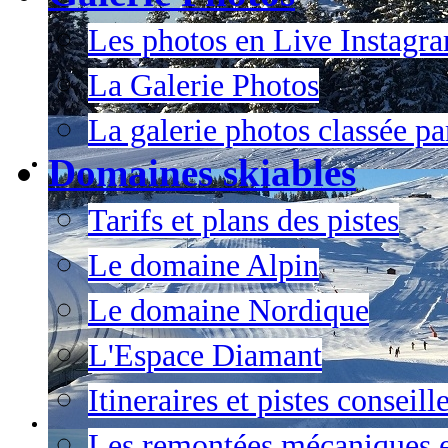
Les photos en Live Instagr
La Galerie Photos
La galerie photos classée pa
Domaines skiables
Tarifs et plans des pistes
Le domaine Alpin
Le domaine Nordique
L'Espace Diamant
Itineraires et pistes conseil
Les remontées mécaniques e