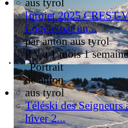
[projet 2025 CREST
Logère par un...
par
anton aus tyrol
il y a 1 mois 1 semain
Téléski des Seigneurs 
hiver 2...