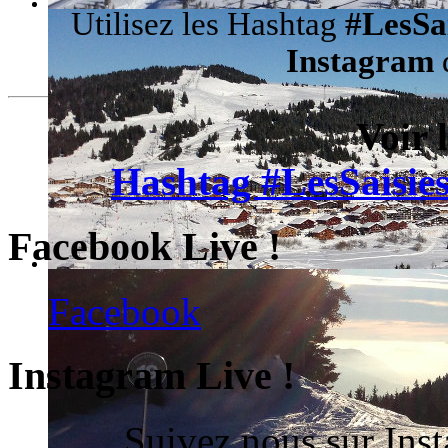
Utilisez les Hashtag
#LesSa
Instagram
d
Voir 
Hashtag #LesSaisies
Facebook Live !
Facebook
Instagram Live !
Suivez nous sur Ins