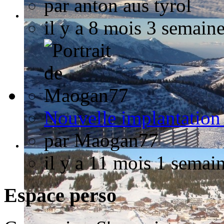
par
anton aus tyrol
il y a 8 mois 3 semain
Nouvelle implantation 
par
Maogan77
il y a 11 mois 1 semai
Espace perso