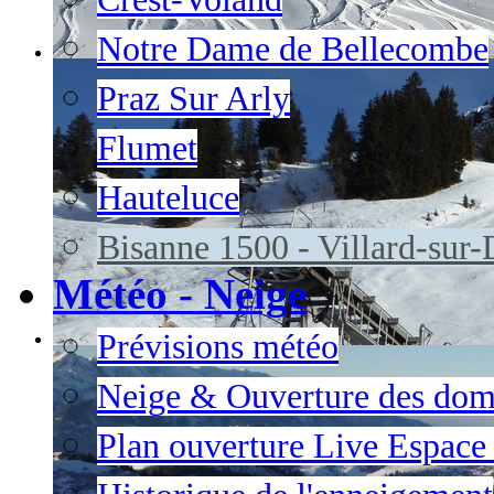
Notre Dame de Bellecombe
Praz Sur Arly
Flumet
Hauteluce
Bisanne 1500 - Villard-sur
Météo - Neige
Prévisions météo
Neige & Ouverture des dom
Plan ouverture Live Espac