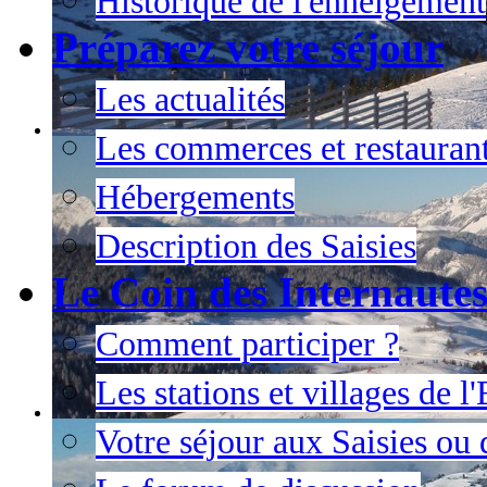
Historique de l'enneigement
Préparez votre séjour
Les actualités
Les commerces et restauran
Hébergements
Description des Saisies
Le Coin des Internaute
Comment participer ?
Les stations et villages de 
Votre séjour aux Saisies ou