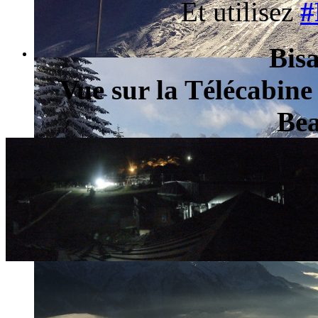
Et utilisez
#
Bis
Vue sur la Télécabine d
Bea