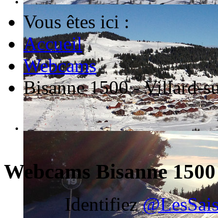
Vous êtes ici :
Accueil
Webcams
Bisanne 1500 - Villard-s
Webcams Bisanne 1500 
Identifiez
@LesSais