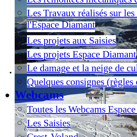
Les Travaux réalisés sur les
l'Espace Diamant
Les projets aux Saisies
Les projets Espace Diamant
Le damage et la neige de cul
Quelques consignes (règles e
Webcams
Toutes les Webcams Espace
Les Saisies
Crest-Voland