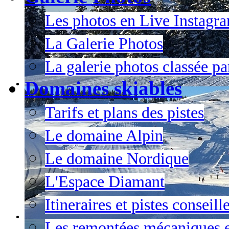
Les photos en Live Instagr
La Galerie Photos
La galerie photos classée pa
Domaines skiables
Tarifs et plans des pistes
Le domaine Alpin
Le domaine Nordique
L'Espace Diamant
Itineraires et pistes conseil
Les remontées mécaniques e