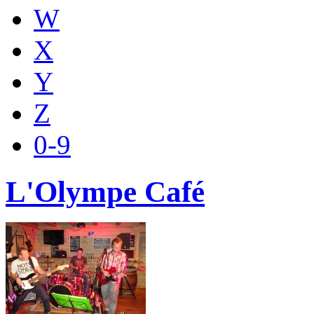
W
X
Y
Z
0-9
L'Olympe Café