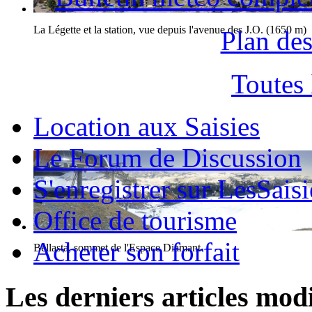
La Légette et la station, vue depuis l'avenue des J.O. (1650 m)
Plan des
Toutes
Location aux Saisies
Le Forum de Discussion
S'enregistrer sur LesSaisi
Office de tourisme
Acheter son forfait
Bellasta, sommet de l'Espace Diamant
Les derniers articles modi