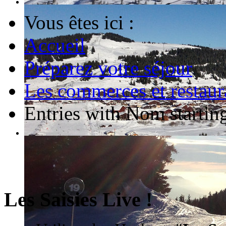
Vous êtes ici :
Accueil
Préparez votre séjour
Les commerces et restaur
Entries with Nom starting
Les Saisies Live !