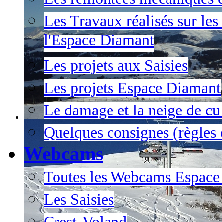
Les Travaux réalisés sur les
l'Espace Diamant
Les projets aux Saisies
Les projets Espace Diamant
Le damage et la neige de cul
Quelques consignes (règles e
Webcams
Toutes les Webcams Espace
Les Saisies
Crest-Voland