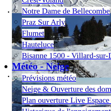
Notre Dame de Bellecombe
Praz Sur Arly
Flumet
Hauteluce
Bisanne 1500 - Villard-sur
Météo - Neige
Prévisions météo
Neige & Ouverture des dom
Plan ouverture Live Espac