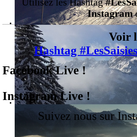
Utilisez les Hashtag
#LesSa
Instagram
d
Voir 
Hashtag #LesSaisies
Facebook Live !
Instagram Live !
Suivez nous sur Ins