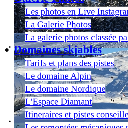
Les photos en Live Instagr
La Galerie Photos
La galerie photos classée pa
Domaines skiables
Tarifs et plans des pistes
Le domaine Alpin
Le domaine Nordique
L'Espace Diamant
Itineraires et pistes conseil
Les remontées mécaniques e