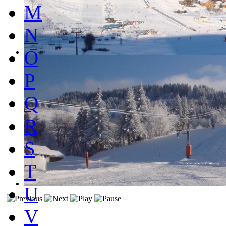
M
N
O
P
Q
R
S
T
U
V