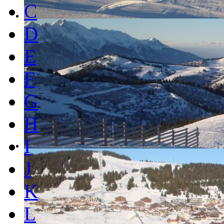
C
D
E
F
G
H
I
J
K
L