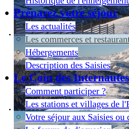
Historique de l'enneigement
Préparez votre séjour
Les actualités
Les commerces et restauran
Hébergements
Description des Saisies
Le Coin des Internaute
Comment participer ?
Les stations et villages de 
Votre séjour aux Saisies ou