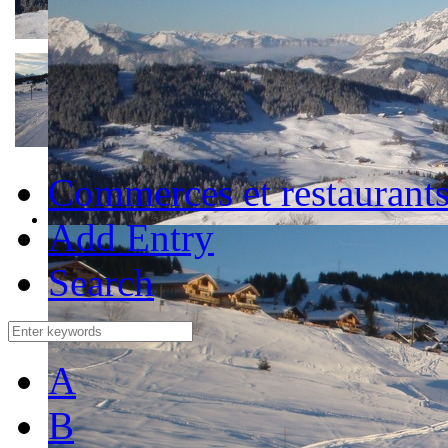
Commerces et restaurant
Add Entry
Search
A
B