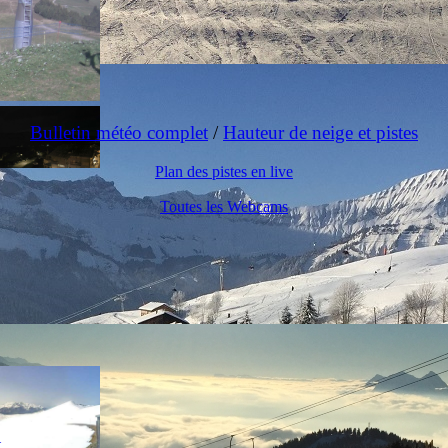
Bulletin météo complet
/
Hauteur de neige et pistes
Plan des pistes en live
Toutes les Webcams
t