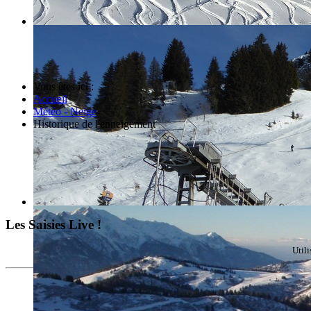
Vous êtes ici :
Accueil
Météo - Neige
Historique de l'enneigement
Les Saisies Live !
Util