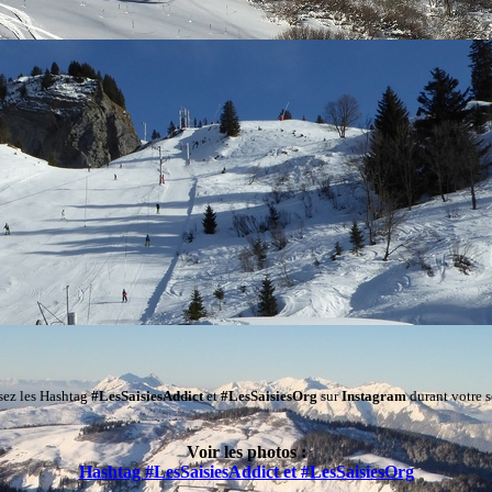
isez les Hashtag
#LesSaisiesAddict
et
#LesSaisiesOrg
sur
Instagram
durant votre s
Voir les photos :
Hashtag #LesSaisiesAddict et #LesSaisiesOrg