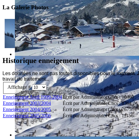
La Galerie Photos
Historique enneigement
Les données ne sont pas toutes disponibles pour le moment. J
travail de traitement...
Affichage #
Enneigement Avril 1999-2004
Écrit par Administrator
Clics : 10460
Enneigement 2003/2004
Écrit par Administrator
Clics : 8364
Enneigement 2004/2005
Écrit par Administrator
Clics : 7675
Enneigement 2005/2006
Écrit par Administrator
Clics : 11156