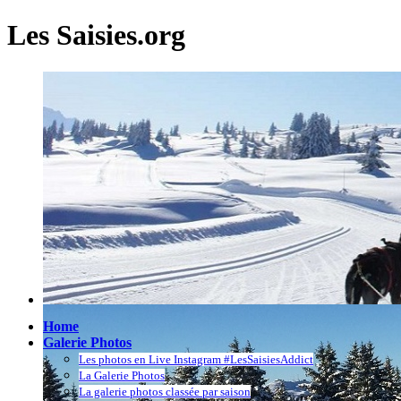
Les Saisies.org
Home
Galerie Photos
Les photos en Live Instagram #LesSaisiesAddict
La Galerie Photos
La galerie photos classée par saison