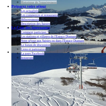
Historique de l'enneigement
Préparez votre séjour
Les actualités
Les commerces et restaurants
Hébergements
Description des Saisies
Le Coin des Internautes
Comment participer ?
Les stations et villages de l'Espace Diamant
Votre séjour aux Saisies ou dans l'Espace Diamant
Le forum de discussion
Liens et partenaires
La page Facebook
Instagram