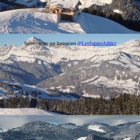
Suivez nous sur Instagram
@LesSaisiesAddict