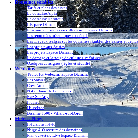
Domaines skiables
Tarifs et plans des pistes
Le domaine Alpin
Le domaine Nordique
L'Espace Diamant
Itineraires et pistes conseillees sur l'Espace Diamant
Les remontées mécaniques en détails
Les Travaux réalisés sur les domaines skiables des Saisies et de l'
Les projets aux Saisies
Les projets Espace Diamant
Le damage et la neige de culture aux Saisies
Quelques consignes (règles et sécurité)
Webcams
Toutes les Webcams Espace Diamant
Les Saisies
Crest-Voland
Notre Dame de Bellecombe
Praz Sur Arly
Flumet
Hauteluce
Bisanne 1500 - Villard-sur-Doron
Météo - Neige
Prévisions météo
Neige & Ouverture des domaines
Plan ouverture Live Espace Diamant