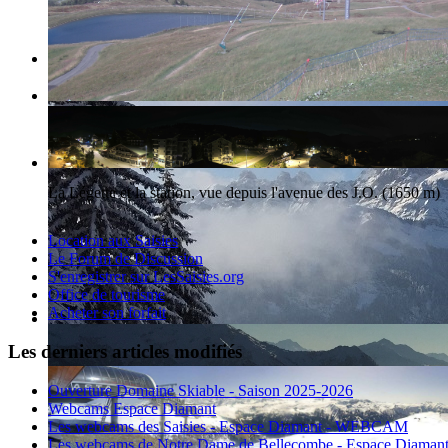
La station des Saisies et le Mont-Blanc
La Légette et la station, vue depuis l'avenue des J.O. (1650 m)
Location aux Saisies
Le Forum de Discussion
S'enregistrer sur LesSaisies.org
Office de tourisme
Acheter son forfait
Les derniers articles modifiés
Ouverture Domaine Skiable - Saison 2025-2026
Webcams Espace Diamant
Les webcams des Saisies - Espace Diamant - WEBCAM
Les webcams de Notre Dame de Bellecombe - Espace Diaman