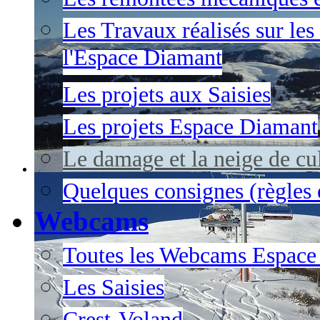
Les Travaux réalisés sur les
l'Espace Diamant
Les projets aux Saisies
Les projets Espace Diamant
Le damage et la neige de cul
Quelques consignes (règles e
Webcams
Toutes les Webcams Espace
Les Saisies
Crest-Voland