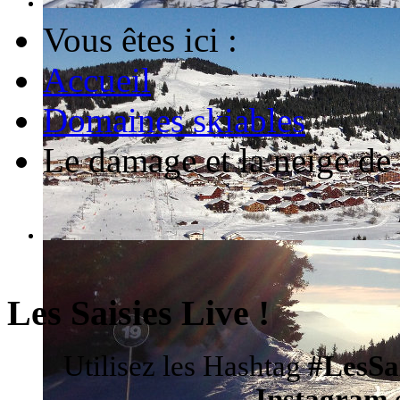
Vous êtes ici :
Accueil
Domaines skiables
Le damage et la neige de 
Les Saisies Live !
Utilisez les Hashtag
#LesSa
Instagram
d