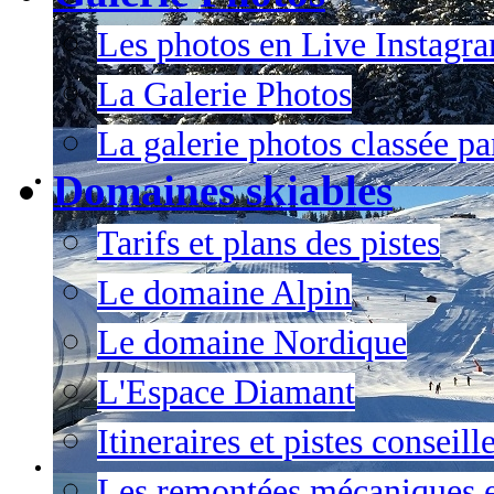
Les photos en Live Instagr
La Galerie Photos
La galerie photos classée pa
Domaines skiables
Tarifs et plans des pistes
Le domaine Alpin
Le domaine Nordique
L'Espace Diamant
Itineraires et pistes conseil
Les remontées mécaniques e