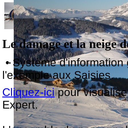
Le damage et la neige d
• Système d'information
l'exemple aux Saisies.
Cliquez-ici
pour visualise
Expert.