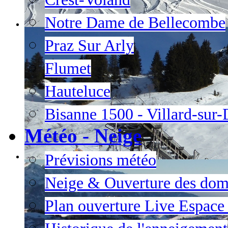
Notre Dame de Bellecombe
Praz Sur Arly
Flumet
Hauteluce
Bisanne 1500 - Villard-sur
Météo - Neige
Prévisions météo
Neige & Ouverture des dom
Plan ouverture Live Espac