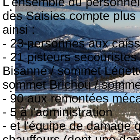
L'ensemble du personne
des Saisies compte plus
ainsi :
- 23 personnes aux cais
- 21 pisteurs secouriste
Bisanne / sommet Légett
sommet Brichou / sommet 
- 90 aux remontées méc
- 5 à l'administration
- et l'équipe de damage
chauffeurs (dont une dam