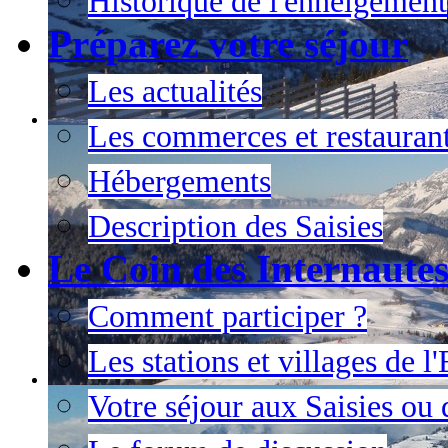
Historique de l'enneigement
Préparez votre séjour
Les actualités
Les commerces et restauran
Hébergements
Description des Saisies
Le Coin des Internaute
Comment participer ?
Les stations et villages de 
Votre séjour aux Saisies ou