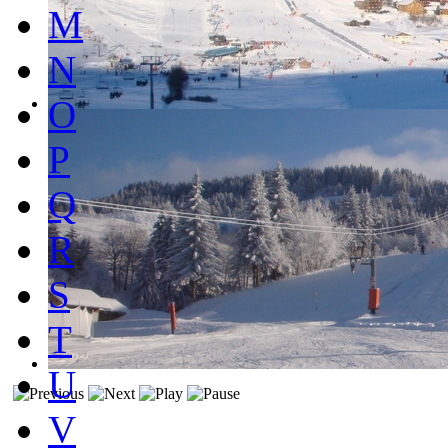
M
N
O
P
Q
R
S
T
U
V