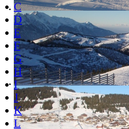
C
D
E
F
G
H
I
J
K
L