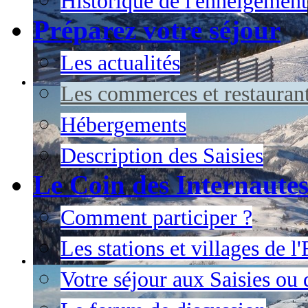
Historique de l'enneigement
Préparez votre séjour
Les actualités
Les commerces et restauran
Hébergements
Description des Saisies
Le Coin des Internaute
Comment participer ?
Les stations et villages de 
Votre séjour aux Saisies ou