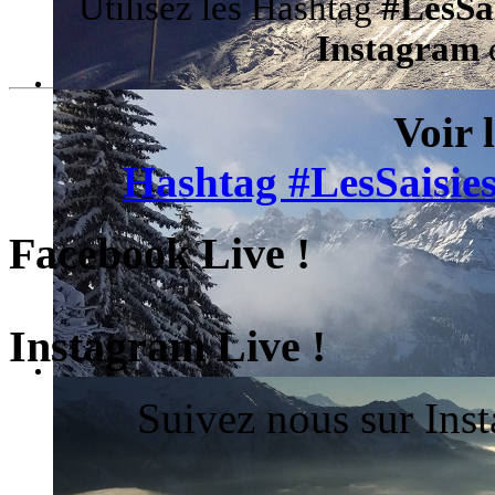
Utilisez les Hashtag
#LesSa
Instagram
d
Voir 
Hashtag #LesSaisies
Facebook Live !
Instagram Live !
Suivez nous sur Ins