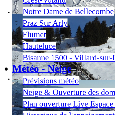
Notre Dame de Bellecombe
Praz Sur Arly
Flumet
Hauteluce
Bisanne 1500 - Villard-sur
Météo - Neige
Prévisions météo
Neige & Ouverture des dom
Plan ouverture Live Espac