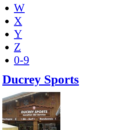
W
X
Y
Z
0-9
Ducrey Sports