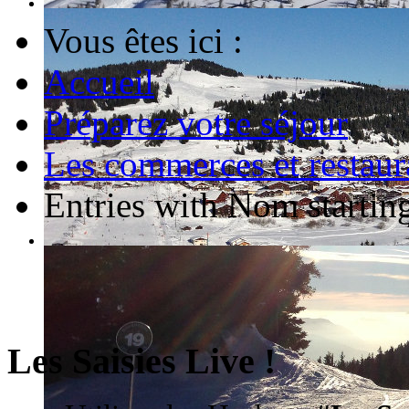
Vous êtes ici :
Accueil
Préparez votre séjour
Les commerces et restaur
Entries with Nom starting
Les Saisies Live !