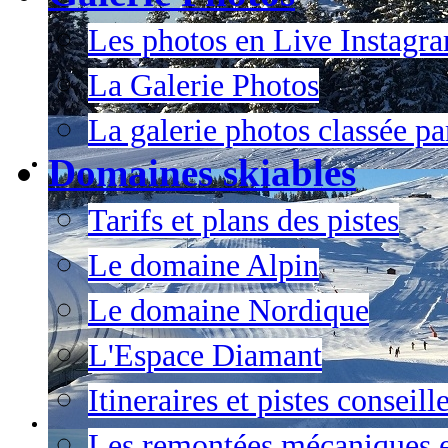
Les photos en Live Instagr
La Galerie Photos
La galerie photos classée pa
Domaines skiables
Tarifs et plans des pistes
Le domaine Alpin
Le domaine Nordique
L'Espace Diamant
Itineraires et pistes conseil
Les remontées mécaniques e