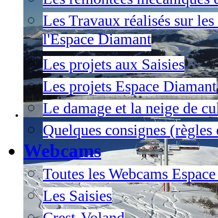
Les Travaux réalisés sur les
l'Espace Diamant
Les projets aux Saisies
Les projets Espace Diamant
Le damage et la neige de cul
Quelques consignes (règles e
Webcams
Toutes les Webcams Espace
Les Saisies
Crest-Voland