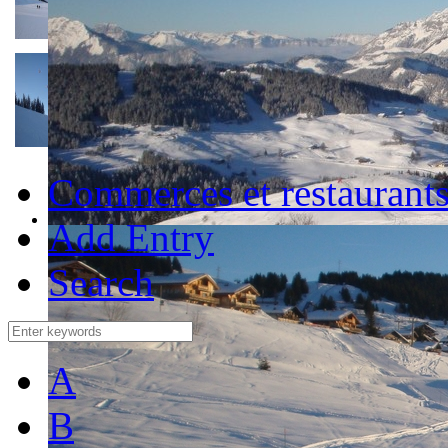
Commerces et restaurant
Add Entry
Search
A
B