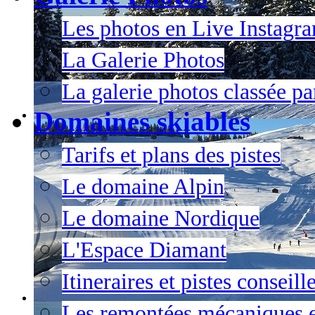
Les photos en Live Instagr
La Galerie Photos
La galerie photos classée pa
Domaines skiables
Tarifs et plans des pistes
Le domaine Alpin
Le domaine Nordique
L'Espace Diamant
Itineraires et pistes conseil
Les remontées mécaniques e