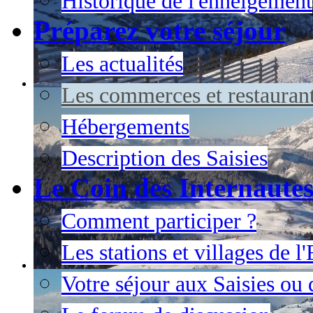
Historique de l'enneigement
Préparez votre séjour
Les actualités
Les commerces et restauran
Hébergements
Description des Saisies
Le Coin des Internaute
Comment participer ?
Les stations et villages de 
Votre séjour aux Saisies ou