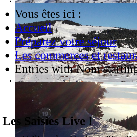
Vous êtes ici :
Accueil
Préparez votre séjour
Les commerces et restaur
Entries with Nom starting
Les Saisies Live !