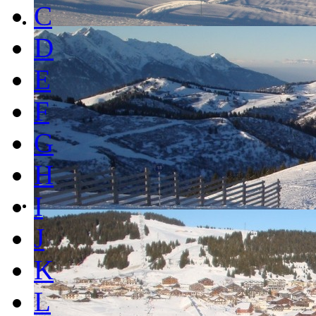
C
D
E
F
G
H
I
J
K
L