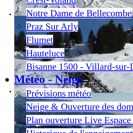
Notre Dame de Bellecombe
Praz Sur Arly
Flumet
Hauteluce
Bisanne 1500 - Villard-sur
Météo - Neige
Prévisions météo
Neige & Ouverture des dom
Plan ouverture Live Espac