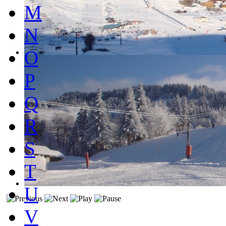
M
N
O
P
Q
R
S
T
U
V