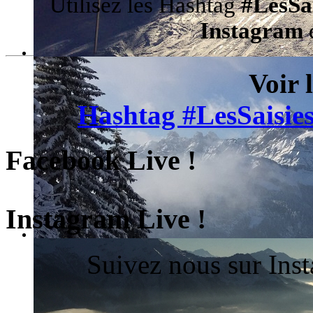
Utilisez les Hashtag
#LesSa
Instagram
d
Voir 
Hashtag #LesSaisies
Facebook Live !
Instagram Live !
Suivez nous sur Ins