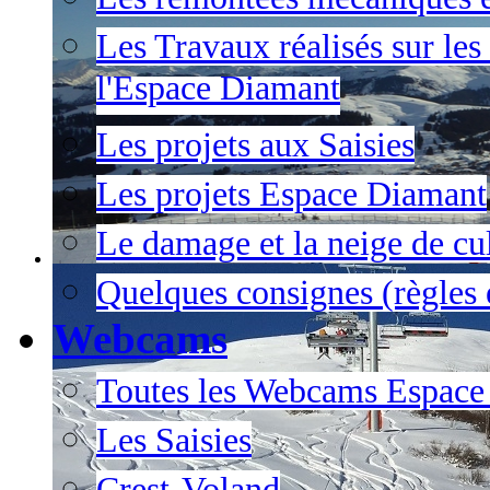
Les Travaux réalisés sur les
l'Espace Diamant
Les projets aux Saisies
Les projets Espace Diamant
Le damage et la neige de cul
Quelques consignes (règles e
Webcams
Toutes les Webcams Espace
Les Saisies
Crest-Voland