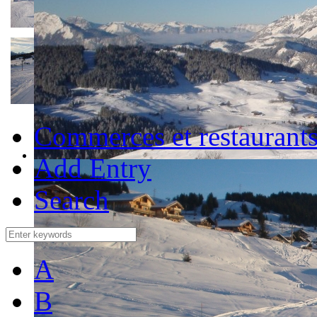
Commerces et restaurant
Add Entry
Search
A
B