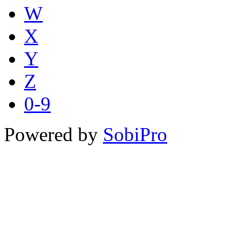
W
X
Y
Z
0-9
Powered by
SobiPro