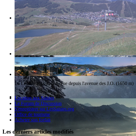
La station des Saisies et le Mont-Blanc
La Légette et la station, vue depuis l'avenue des J.O. (1650 m)
Location aux Saisies
Le Forum de Discussion
S'enregistrer sur LesSaisies.org
Office de tourisme
Acheter son forfait
Les derniers articles modifiés