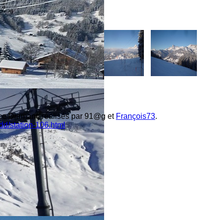
ace Diamant, réalisés par 91@g et
François73
.
d/station-106.html