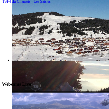
TSF4 du Chamois - Les Saisies
Webcams Live