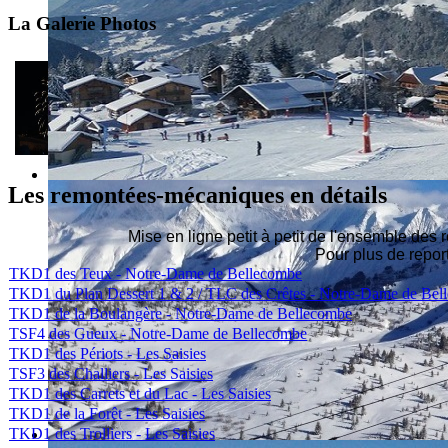
La Galerie Photos
Les remontées-mécaniques en détails
Mise en ligne petit à petit de l'ensemble d
Pour plus de repo
TKD1 des Teux - Notre-Dame de Bellecombe
TKD1 du Plan Dessert 1 & 2 / TLC des Crêtes - Notre-Dame de Bel
TKD1 de la Boulangère - Notre-Dame de Bellecombe
TSF4 des Gueux - Notre-Dame de Bellecombe
TKD1 des Périots - Les Saisies
TSF3 des Challiers - Les Saisies
TKD1 des Carrets et du Lac - Les Saisies
TKD1 de la Forêt - Les Saisies
TKD1 des Trolliers - Les Saisies