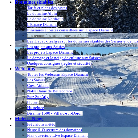
Domaines skiables
Tarifs et plans des pistes
Le domaine Alpin
Le domaine Nordique
L'Espace Diamant
Itineraires et pistes conseillees sur l'Espace Diamant
Les remontées mécaniques en détails
Les Travaux réalisés sur les domaines skiables des Saisies et de l'
Les projets aux Saisies
Les projets Espace Diamant
Le damage et la neige de culture aux Saisies
Quelques consignes (règles et sécurité)
Webcams
Toutes les Webcams Espace Diamant
Les Saisies
Crest-Voland
Notre Dame de Bellecombe
Praz Sur Arly
Flumet
Hauteluce
Bisanne 1500 - Villard-sur-Doron
Météo - Neige
Prévisions météo
Neige & Ouverture des domaines
Plan ouverture Live Espace Diamant