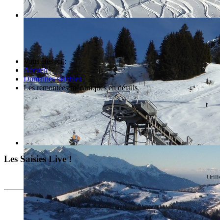
Vous êtes ici :
Accueil
Domaines skiables
Les remontées mécaniques en détails
Les Saisies Live !
Util