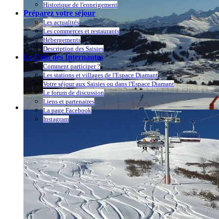
Historique de l'enneigement
Préparez votre séjour
Les actualités
Les commerces et restaurants
Hébergements
Description des Saisies
Le Coin des Internautes
Comment participer ?
Les stations et villages de l'Espace Diamant
Votre séjour aux Saisies ou dans l'Espace Diamant
Le forum de discussion
Liens et partenaires
La page Facebook
Instagram