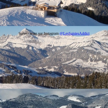
Suivez nous sur Instagram
@LesSaisiesAddict