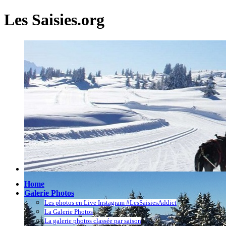
Les Saisies.org
Home
Galerie Photos
Les photos en Live Instagram #LesSaisiesAddict
La Galerie Photos
La galerie photos classée par saison