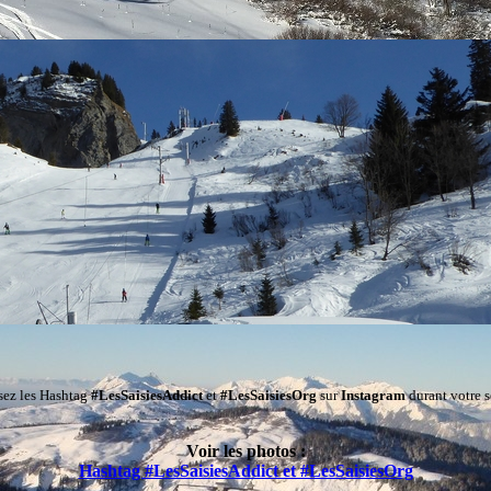
isez les Hashtag
#LesSaisiesAddict
et
#LesSaisiesOrg
sur
Instagram
durant votre s
Voir les photos :
Hashtag #LesSaisiesAddict et #LesSaisiesOrg