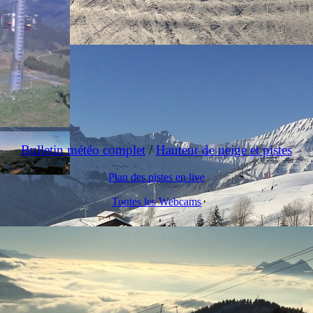
Bulletin météo complet
/
Hauteur de neige et pistes
Plan des pistes en live
Toutes les Webcams