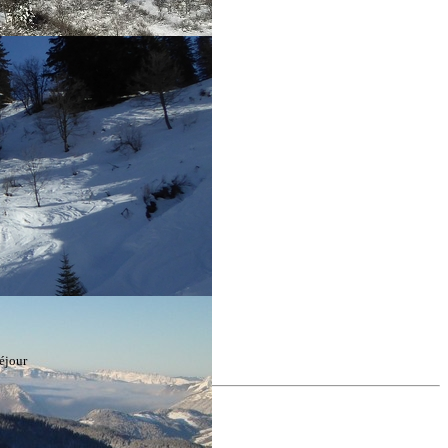
éjour