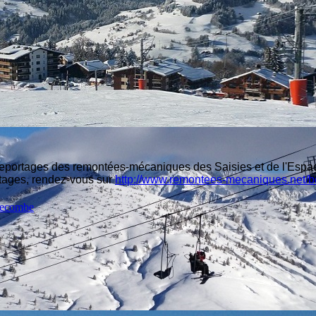
es reportages des remontées-mécaniques des Saisies et de l'Esp
rtages, rendez-vous sur
http://www.remontees-mecaniques.net/bd
lecombe