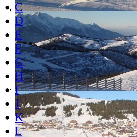
C
D
E
F
G
H
I
J
K
L