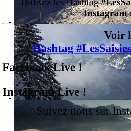
Utilisez les Hashtag
#LesSa
Instagram
d
Voir 
Hashtag #LesSaisies
Facebook Live !
Instagram Live !
Suivez nous sur Ins