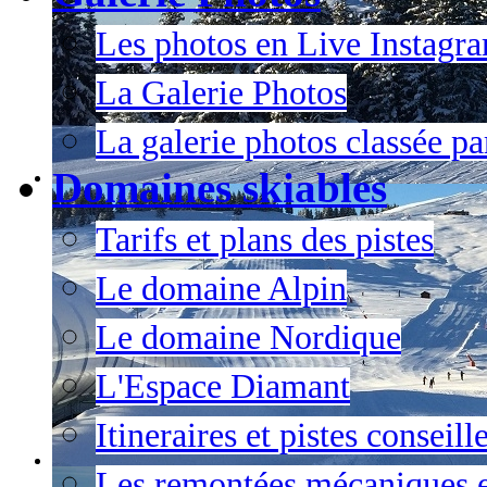
Les photos en Live Instagr
La Galerie Photos
La galerie photos classée pa
Domaines skiables
Tarifs et plans des pistes
Le domaine Alpin
Le domaine Nordique
L'Espace Diamant
Itineraires et pistes conseil
Les remontées mécaniques e