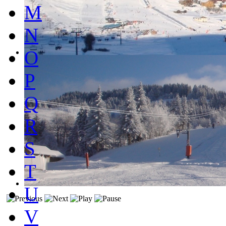
M
N
O
P
Q
R
S
T
U
V