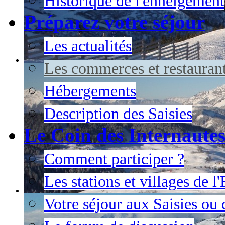
Historique de l'enneigement
Préparez votre séjour
Les actualités
Les commerces et restauran
Hébergements
Description des Saisies
Le Coin des Internaute
Comment participer ?
Les stations et villages de 
Votre séjour aux Saisies ou