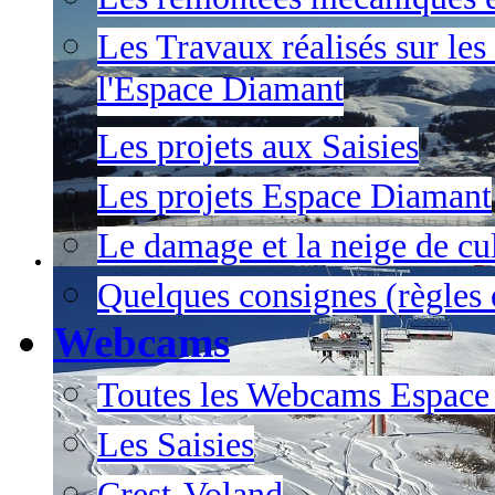
Les Travaux réalisés sur les
l'Espace Diamant
Les projets aux Saisies
Les projets Espace Diamant
Le damage et la neige de cul
Quelques consignes (règles e
Webcams
Toutes les Webcams Espace
Les Saisies
Crest-Voland