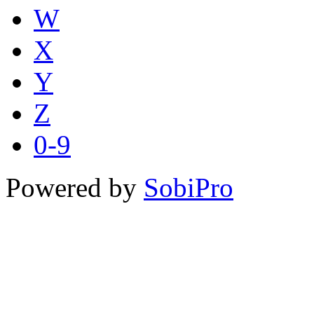
W
X
Y
Z
0-9
Powered by
SobiPro