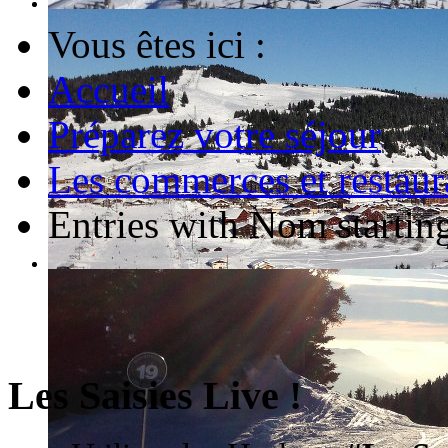
Vous êtes ici :
Accueil
Préparez votre séjour
Les commerces et restaur
Entries with Nom starting
Les Saisies Live !