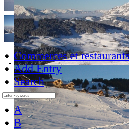
Commerces et restaurant
Add Entry
Search
A
B