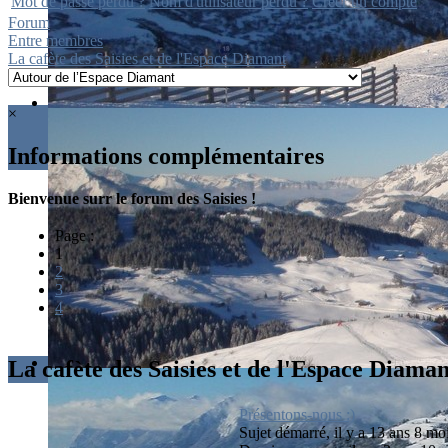
Mot de passe perdu ?
Nom d'utilisateur perdu ?
Créer un compte
Forum
Entre membres
La cafète des Saisies et de l'Espace Diamant
×
Informations complémentaires
Bienvenue surr le forum des Saisies !
Page :
1
2
3
4
La cafète des Saisies et de l'Espace Diaman
Présentons-nous :)
Sujet démarré, il y a 13 ans 8 mo