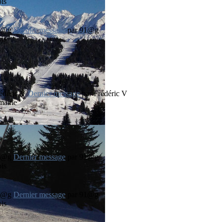
ois
Dernier message
par
91@g
ois
Dernier message
par
Frédéric V
emaine
Dernier message
par
91@g
ois
Dernier message
par
91@g
ois