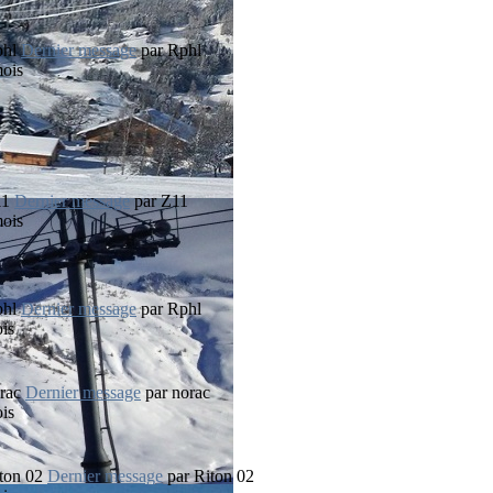
Dernier message
par
Rphl
mois
Dernier message
par
Z11
mois
Dernier message
par
Rphl
ois
Dernier message
par
norac
ois
Dernier message
par
Riton 02