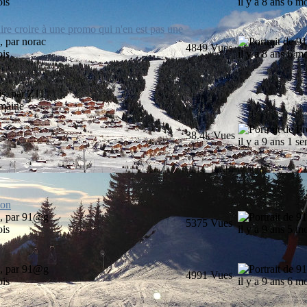
ois
il y a 8 ans 6 m
ire croire à une promo qui n'en est pas une
s, par
norac
4849
Vues
ois
il y a 8 ans 6 m
is, par
Z11
emaine
38.4k
Vues
il y a 9 ans 1 s
ion
s, par
91@g
5375
Vues
ois
il y a 9 ans 5 m
s, par
91@g
4991
Vues
ois
il y a 9 ans 6 m