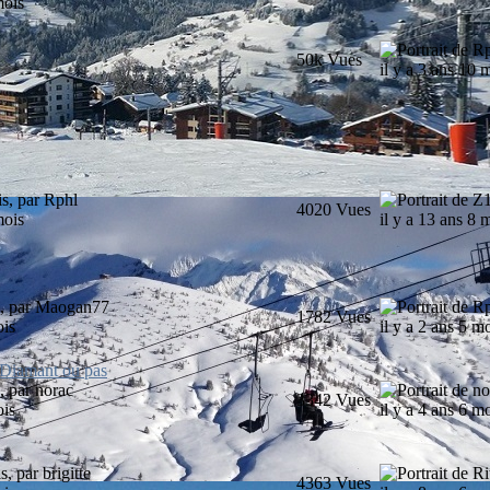
mois
50k
Vues
il y a 3 ans 10 
is, par
Rphl
4020
Vues
mois
il y a 13 ans 8 
s, par
Maogan77
1782
Vues
ois
il y a 2 ans 5 m
e Diamant ou pas
s, par
norac
3342
Vues
ois
il y a 4 ans 6 m
is, par
brigitte
4363
Vues