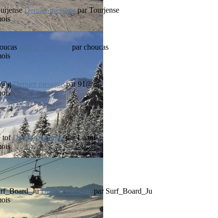
Dernier message
par
Tourjense
mois
Dernier message
par
choucas
mois
Dernier message
par
91@g
mois
Dernier message
par
Le tof
mois
Dernier message
par
Surf_Board_Ju
mois