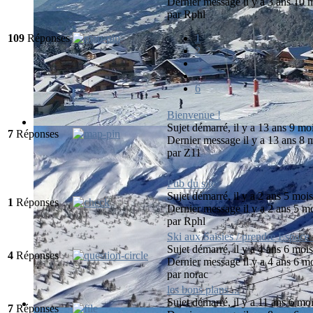
Dernier message il y a 3 ans 10 
par
Rphl
109
Réponses
1
2
3
...
6
Bienvenue !
Sujet démarré, il y a 13 ans 9 mo
7
Réponses
Dernier message il y a 13 ans 8 
par
Z11
Pub du site
Sujet démarré, il y a 2 ans 5 moi
1
Réponses
Dernier message il y a 2 ans 5 m
par
Rphl
Ski aux Saisies / prendre Espac
Sujet démarré, il y a 4 ans 6 moi
4
Réponses
Dernier message il y a 4 ans 6 m
par
norac
les bons plans ...
Sujet démarré, il y a 11 ans 6 mo
7
Réponses