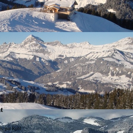
t
is, par
Rphl