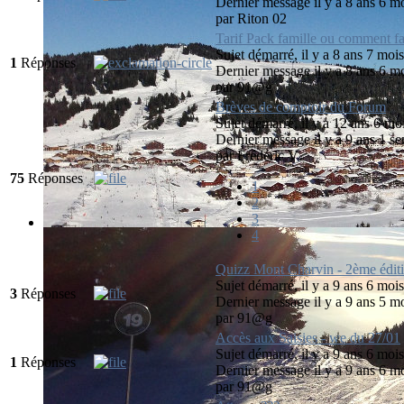
Dernier message il y a 8 ans 6 m
par
Riton 02
Tarif Pack famille ou comment fa
Sujet démarré, il y a 8 ans 7 moi
1
Réponses
Dernier message il y a 8 ans 6 m
par
91@g
Brèves de comptoir du Forum
Sujet démarré, il y a 12 ans 6 mo
Dernier message il y a 9 ans 1 s
par
Frédéric V
75
Réponses
1
2
3
4
Quizz Mont Charvin - 2ème édit
Sujet démarré, il y a 9 ans 6 moi
3
Réponses
Dernier message il y a 9 ans 5 m
par
91@g
Accès aux Saisies - we du 27/01
Sujet démarré, il y a 9 ans 6 moi
1
Réponses
Dernier message il y a 9 ans 6 m
par
91@g