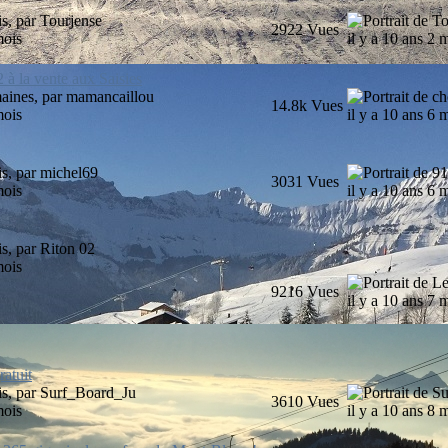
is, par
Tourjense
2922
Vues
mois
il y a 10 ans 2 
 à la vente aux Saisies
maines, par
mamancaillou
14.8k
Vues
mois
il y a 10 ans 6 
is, par
michel69
3031
Vues
mois
il y a 10 ans 6 
is, par
Riton 02
mois
9216
Vues
il y a 10 ans 7 
atuit
is, par
Surf_Board_Ju
3610
Vues
mois
il y a 10 ans 8 