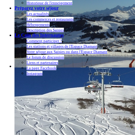
Historique de l'enneigement
Préparez votre séjour
Les actualités
Les commerces et restaurants
Hébergements
Description des Saisies
Le Coin des Internautes
Comment participer ?
Les stations et villages de l'Espace Diamant
Votre séjour aux Saisies ou dans l'Espace Diamant
Le forum de discussion
Liens et partenaires
La page Facebook
Instagram