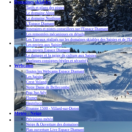
Domaines skiables
Tarifs et plans des pistes
Le domaine Alpin
Le domaine Nordique
L'Espace Diamant
Itineraires et pistes conseillees sur l'Espace Diamant
Les remontées mécaniques en détails
Les Travaux réalisés sur les domaines skiables des Saisies et de l'
Les projets aux Saisies
Les projets Espace Diamant
Le damage et la neige de culture aux Saisies
Quelques consignes (règles et sécurité)
Webcams
Toutes les Webcams Espace Diamant
Les Saisies
Crest-Voland
Notre Dame de Bellecombe
Praz Sur Arly
Flumet
Hauteluce
Bisanne 1500 - Villard-sur-Doron
Météo - Neige
Prévisions météo
Neige & Ouverture des domaines
Plan ouverture Live Espace Diamant