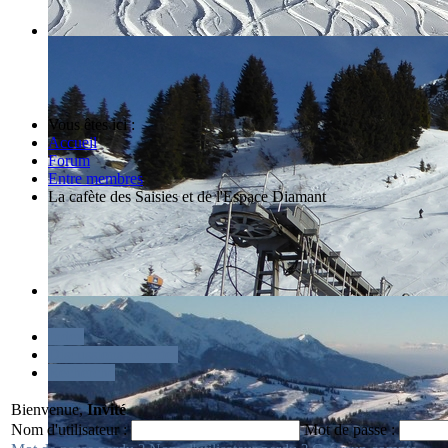
Vous êtes ici :
Accueil
Forum
Entre membres
La cafète des Saisies et de l'Espace Diamant
Index
Discussions récentes
Recherche
Bienvenue,
Invité
Nom d'utilisateur :
Mot de passe :