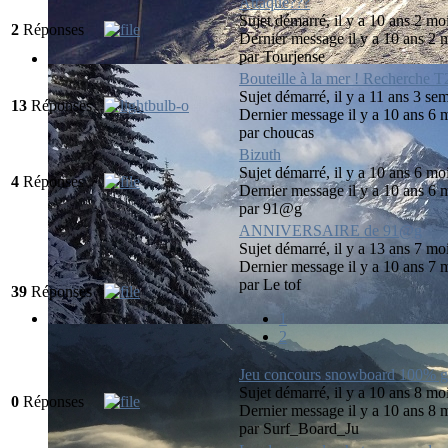
Attaque???
Sujet démarré, il y a 10 ans 2 mo
2
Réponses
Dernier message il y a 10 ans 2 
par
Tourjense
Bouteille à la mer ! Recherche T2
Sujet démarré, il y a 11 ans 3 se
13
Réponses
Dernier message il y a 10 ans 6 
par
choucas
Bizuth
Sujet démarré, il y a 10 ans 6 mo
4
Réponses
Dernier message il y a 10 ans 6 
par
91@g
ANNIVERSAIRE de 91@g
Sujet démarré, il y a 13 ans 7 mo
Dernier message il y a 10 ans 7 
par
Le tof
39
Réponses
1
2
Jeu concours snowboard 100% gr
Sujet démarré, il y a 10 ans 8 mo
0
Réponses
Dernier message il y a 10 ans 8 
par
Surf_Board_Ju