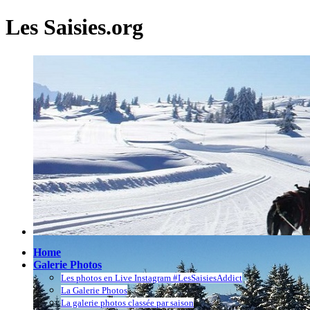
Les Saisies.org
Home
Galerie Photos
Les photos en Live Instagram #LesSaisiesAddict
La Galerie Photos
La galerie photos classée par saison