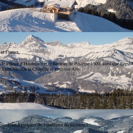
 et Flumet.
t, le village d’Hauteluce et le hameau de Bisanne 1500, ainsi que Crest-
aint Nicolas la Chapelle et Praz-sur-Arly.
élésièges, téléskis, pistes, etc.) aux projets d'aménagement des station
sitez pas à partager les conditions du moment !