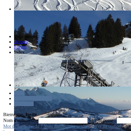
Vous êtes ici :
Accueil
Forum
Index
Index
Discussions récentes
Recherche
Bienvenue,
Invité
Nom d'utilisateur :
Mot de passe :
Mot de passe perdu ?
Nom d'utilisateur perdu ?
Créer un compte