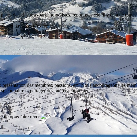
istes de ski, snow-park, hors-pistes, reportages télé, il y en a de toutes
sapins et paysages d’exceptions.
nt : présentation des membres, passions, etc. Nous encourageons les memb
se connaitre et partager des intérêts communs.
re de nous faire rêver