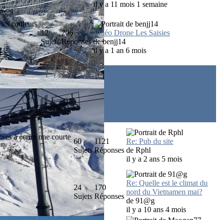
il y a 11 mois 1 semaine
 les couleurs
12
206
Vidéo Drone Les Saisies
Sujets
Réponses
de
benjj14
il y a 1 an 6 mois
res à écrire une courte
60
1121
Re: Pub du site
Sujets
Réponses
de
Rphl
il y a 2 ans 5 mois
Re: Quelle est le climat du
24
170
nord du Vietnamen mai?
Sujets
Réponses
de
91@g
il y a 10 ans 4 mois