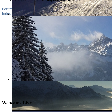
Forum
Index
Webcams Live