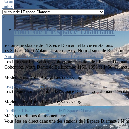
Forum
Index
×
Autour de l’Espace Diamant
Le domaine skiable de l’Espace Diamant et la vie en stations.
Les Saisies, Crest-Voland, Praz-sur-Arly, Notre-Dame de Bellecombe
Autour des Saisies et des stations de l’Espace Diamant
Les infos sur Les Saisies, la plus grande station de l’Espace Diaman
Cohennoz, Notre Dame de Bellecombe 1150, 1350 et 1450, Flumet / S
Modérateurs:
Rphl
,
91@g
,
LesSaisies.Org
Les projets sur l'Espace Diamant
Les travaux sur l'ensemble de l'Espace Diamant : du domaine skiable (t
Modérateurs:
Rphl
,
91@g
,
LesSaisies.Org
En direct Live des stations et de l'Espace Diamant
Météo, conditions du moment, etc.
Vous êtes en direct dans une des stations de l’Espace Diamant ? N’hé