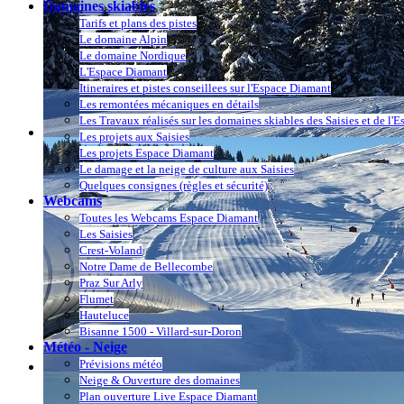
Domaines skiables
Tarifs et plans des pistes
Le domaine Alpin
Le domaine Nordique
L'Espace Diamant
Itineraires et pistes conseillees sur l'Espace Diamant
Les remontées mécaniques en détails
Les Travaux réalisés sur les domaines skiables des Saisies et de l'
Les projets aux Saisies
Les projets Espace Diamant
Le damage et la neige de culture aux Saisies
Quelques consignes (règles et sécurité)
Webcams
Toutes les Webcams Espace Diamant
Les Saisies
Crest-Voland
Notre Dame de Bellecombe
Praz Sur Arly
Flumet
Hauteluce
Bisanne 1500 - Villard-sur-Doron
Météo - Neige
Prévisions météo
Neige & Ouverture des domaines
Plan ouverture Live Espace Diamant