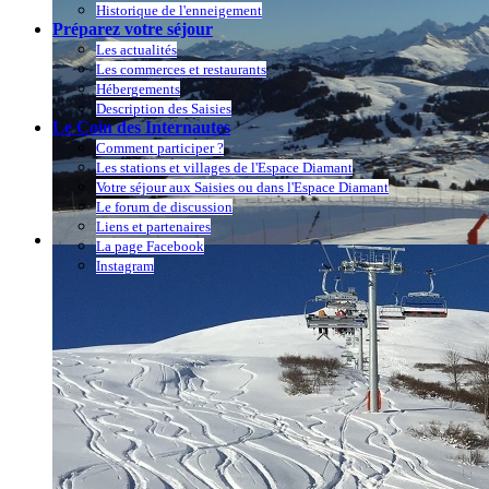
Historique de l'enneigement
Préparez votre séjour
Les actualités
Les commerces et restaurants
Hébergements
Description des Saisies
Le Coin des Internautes
Comment participer ?
Les stations et villages de l'Espace Diamant
Votre séjour aux Saisies ou dans l'Espace Diamant
Le forum de discussion
Liens et partenaires
La page Facebook
Instagram