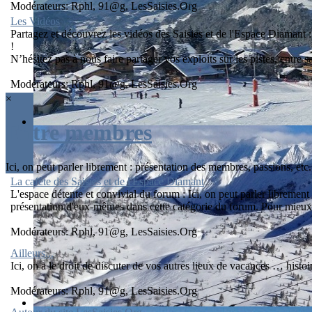
Modérateurs:
Rphl
,
91@g
,
LesSaisies.Org
Les Vidéos
Partagez et découvrez les vidéos des Saisies et de l'Espace Diamant : p
!
N’hésitez pas à nous faire partager vos exploits sur les pistes, entre 
Modérateurs:
Rphl
,
91@g
,
LesSaisies.Org
×
Entre membres
Ici, on peut parler librement : présentation des membres, passions, etc.
La cafète des Saisies et de l'Espace Diamant
L'espace détente et convivial du forum : Ici, on peut parler libreme
présentation d'eux-mêmes dans cette catégorie du forum. Pour mieux 
Modérateurs:
Rphl
,
91@g
,
LesSaisies.Org
Ailleurs...
Ici, on a le droit de discuter de vos autres lieux de vacances … histoi
Modérateurs:
Rphl
,
91@g
,
LesSaisies.Org