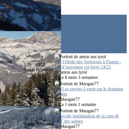
Voland /
Re: Téléski des Seigneurs à Flumet -
139
3918
pas d’ouverture cet hiver 24/25
Sujets
Réponses
de
anton aus tyrol
il y a 8 mois 3 semaines
Re: Les projets à venir sur le domaine
s.
35
1395
skiable
Sujets
Réponses
de
Maogan77
il y a 1 mois 1 semaine
Nouvelle implantation de la cam de
30
232
l'OT des saisies
Sujets
Réponses
de
Maogan77