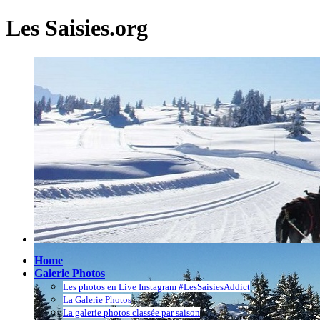
Les Saisies.org
Home
Galerie Photos
Les photos en Live Instagram #LesSaisiesAddict
La Galerie Photos
La galerie photos classée par saison