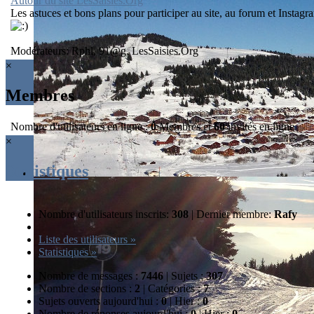
Autour du site LesSaisies.Org
Les astuces et bons plans pour participer au site, au forum et Instag
Modérateurs:
Rphl
,
91@g
,
LesSaisies.Org
×
Membres
Nombre d'utilisateurs en ligne :
0
Membres et
60
invités en ligne
×
Statistiques
Nombre d'utilisateurs inscrits:
308
|
Dernier membre:
Rafy
Liste des utilisateurs »
Statistiques »
Nombre de messages :
7446
|
Sujets :
307
Nombre de sections :
2
|
Catégories :
7
Sujets ouverts aujourd'hui :
0
|
Hier :
0
Nombre de réponses aujourd'hui :
0
|
Hier :
0