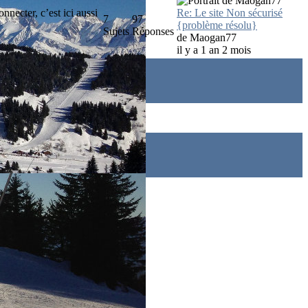
necter, c’est ici aussi
Re: Le site Non sécurisé
7
97
{problème résolu}
Sujets
Réponses
de
Maogan77
il y a 1 an 2 mois