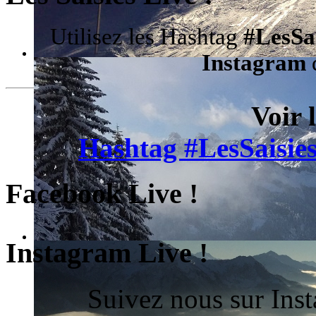
Utilisez les Hashtag
#LesSa
Instagram
d
Voir 
Hashtag #LesSaisies
Facebook Live !
Instagram Live !
Suivez nous sur Ins