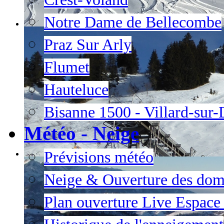
Notre Dame de Bellecombe
Praz Sur Arly
Flumet
Hauteluce
Bisanne 1500 - Villard-sur
Météo - Neige
Prévisions météo
Neige & Ouverture des dom
Plan ouverture Live Espac