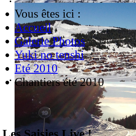
Vous êtes ici :
Accueil
Galerie Photos
Yuki no tenshi
Eté 2010
Chantiers été 2010
Les Saisies Live !