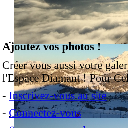
Ajoutez vos photos !
Créer vous aussi votre galer
l'Espace Diamant ! Pour Cel
-
Inscrivez-vous au site
-
Connectez-vous