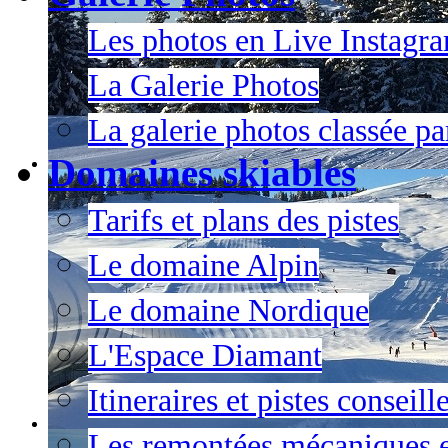
Les photos en Live Instagr
La Galerie Photos
La galerie photos classée pa
Domaines skiables
Tarifs et plans des pistes
Le domaine Alpin
Le domaine Nordique
L'Espace Diamant
Itineraires et pistes conseil
Les remontées mécaniques e