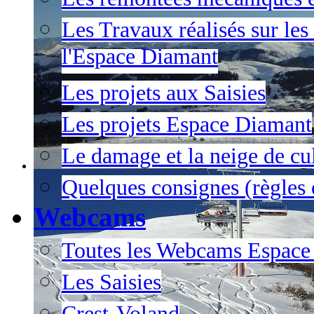
Les Travaux réalisés sur les
l'Espace Diamant
Les projets aux Saisies
Les projets Espace Diamant
Le damage et la neige de cul
Quelques consignes (règles e
Webcams
Toutes les Webcams Espace
Les Saisies
Crest-Voland