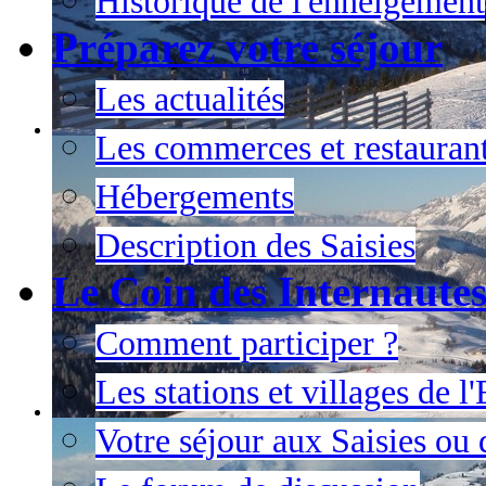
Historique de l'enneigement
Préparez votre séjour
Les actualités
Les commerces et restauran
Hébergements
Description des Saisies
Le Coin des Internaute
Comment participer ?
Les stations et villages de 
Votre séjour aux Saisies ou