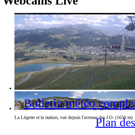
Webcams Live
La station des Saisies et le Mont-Blanc
Bulletin météo comple
La Légette et la station, vue depuis l'avenue des J.O. (1650 m)
Plan des