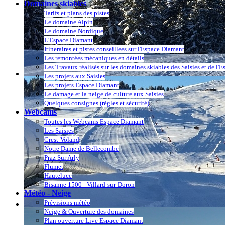
Domaines skiables
Tarifs et plans des pistes
Le domaine Alpin
Le domaine Nordique
L'Espace Diamant
Itineraires et pistes conseillees sur l'Espace Diamant
Les remontées mécaniques en détails
Les Travaux réalisés sur les domaines skiables des Saisies et de l'
Les projets aux Saisies
Les projets Espace Diamant
Le damage et la neige de culture aux Saisies
Quelques consignes (règles et sécurité)
Webcams
Toutes les Webcams Espace Diamant
Les Saisies
Crest-Voland
Notre Dame de Bellecombe
Praz Sur Arly
Flumet
Hauteluce
Bisanne 1500 - Villard-sur-Doron
Météo - Neige
Prévisions météo
Neige & Ouverture des domaines
Plan ouverture Live Espace Diamant