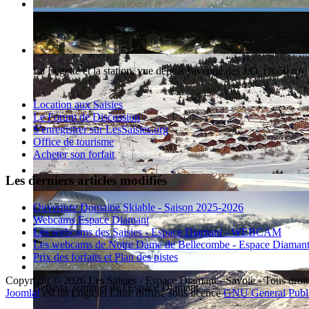
La station des Saisies et le Mont-Blanc
La Légette et la station, vue depuis l'avenue des J.O. (1650 m)
Location aux Saisies
Le Forum de Discussion
S'enregistrer sur LesSaisies.org
Office de tourisme
Acheter son forfait
Les derniers articles modifiés
Ouverture Domaine Skiable - Saison 2025-2026
Webcams Espace Diamant
Les webcams des Saisies - Espace Diamant - WEBCAM
Les webcams de Notre Dame de Bellecombe - Espace Diaman
Prix des forfaits et Plan des pistes
Copyright © 2026 Les Saisies - Espace Diamant - Savoie - Tous droit
Bellasta, sommet de l'Espace Diamant
Joomla!
est un Logiciel Libre diffusé sous licence
GNU General Publ