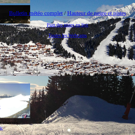
Bulletin météo complet
/
Hauteur de neige et pistes
Plan des pistes en live
Toutes les Webcams
t
s réservés
ic