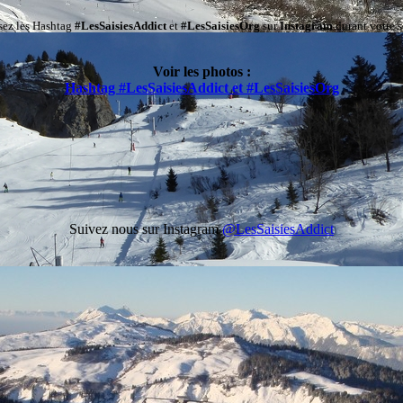
isez les Hashtag
#LesSaisiesAddict
et
#LesSaisiesOrg
sur
Instagram
durant votre s
Voir les photos :
Hashtag #LesSaisiesAddict et #LesSaisiesOrg
Suivez nous sur Instagram
@LesSaisiesAddict