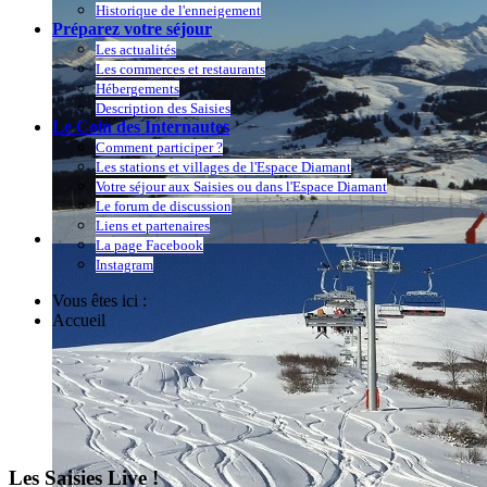
Historique de l'enneigement
Préparez votre séjour
Les actualités
Les commerces et restaurants
Hébergements
Description des Saisies
Le Coin des Internautes
Comment participer ?
Les stations et villages de l'Espace Diamant
Votre séjour aux Saisies ou dans l'Espace Diamant
Le forum de discussion
Liens et partenaires
La page Facebook
Instagram
Vous êtes ici :
Accueil
Les Saisies Live !