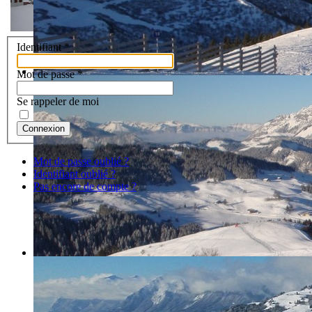
Identifiant
*
Mot de passe
*
Se rappeler de moi
Connexion
Mot de passe oublié ?
Identifiant oublié ?
Pas encore de compte ?