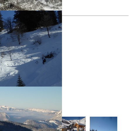
éjour