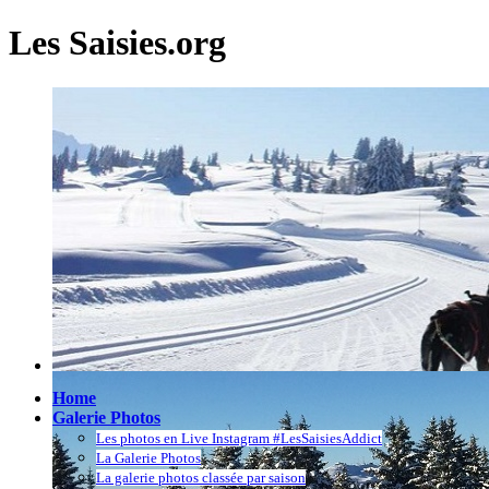
Les Saisies.org
Home
Galerie Photos
Les photos en Live Instagram #LesSaisiesAddict
La Galerie Photos
La galerie photos classée par saison