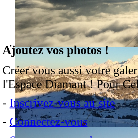
Ajoutez vos photos !
Créer vous aussi votre galer
l'Espace Diamant ! Pour Cel
-
Inscrivez-vous au site
-
Connectez-vous