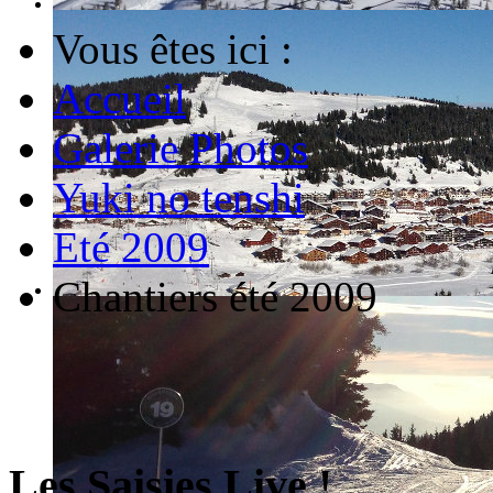
Vous êtes ici :
Accueil
Galerie Photos
Yuki no tenshi
Eté 2009
Chantiers été 2009
Les Saisies Live !