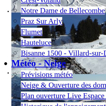
Notre Dame de Bellecombe
Praz Sur Arly
Flumet
Hauteluce
Bisanne 1500 - Villard-sur
Météo - Neige
Prévisions météo
Neige & Ouverture des dom
Plan ouverture Live Espac