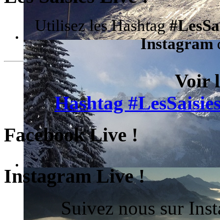
Utilisez les Hashtag
#LesSa
Instagram
d
Voir 
Hashtag #LesSaisies
Facebook Live !
Instagram Live !
Suivez nous sur Ins