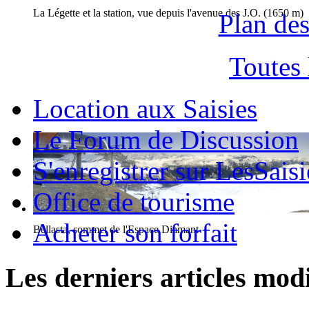
La Légette et la station, vue depuis l'avenue des J.O. (1650 m)
Plan des
Toutes
Location aux Saisies
Le Forum de Discussion
S'enregistrer sur LesSaisi
Office de tourisme
Acheter son forfait
Bellasta, sommet de l'Espace Diamant
Les derniers articles modi