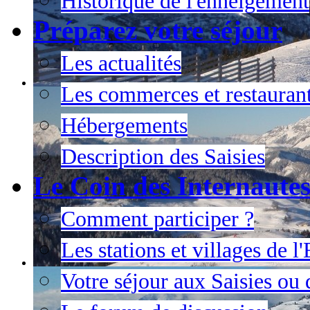
Historique de l'enneigement
Préparez votre séjour
Les actualités
Les commerces et restauran
Hébergements
Description des Saisies
Le Coin des Internaute
Comment participer ?
Les stations et villages de 
Votre séjour aux Saisies ou