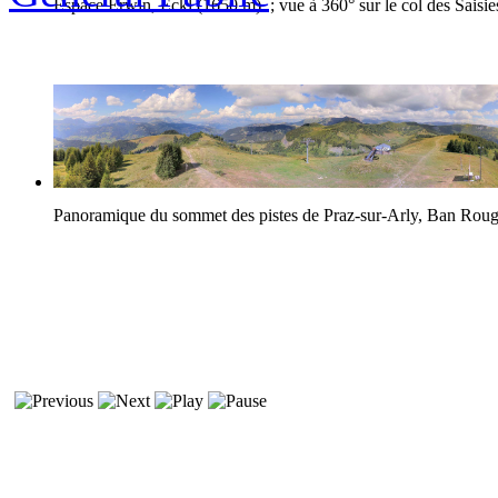
Espace Erwin, Eckl (1650 m) ; vue à 360° sur le col des Saisie
Panoramique du sommet des pistes de Praz-sur-Arly, Ban Rou