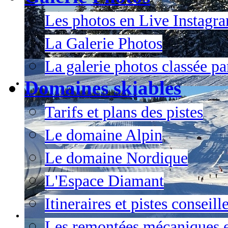
Les photos en Live Instagr
La Galerie Photos
La galerie photos classée pa
Domaines skiables
Tarifs et plans des pistes
Le domaine Alpin
Le domaine Nordique
L'Espace Diamant
Itineraires et pistes conseil
Les remontées mécaniques e