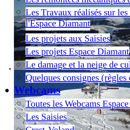
Les Travaux réalisés sur les
l'Espace Diamant
Les projets aux Saisies
Les projets Espace Diamant
Le damage et la neige de cul
Quelques consignes (règles e
Webcams
Toutes les Webcams Espace
Les Saisies
Crest-Voland