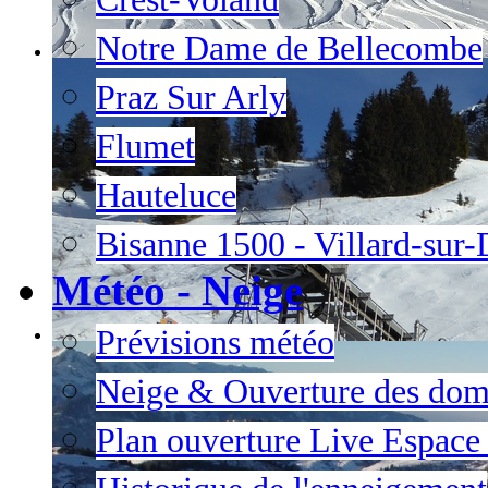
Notre Dame de Bellecombe
Praz Sur Arly
Flumet
Hauteluce
Bisanne 1500 - Villard-sur
Météo - Neige
Prévisions météo
Neige & Ouverture des dom
Plan ouverture Live Espac