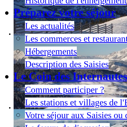
Historique de l'enneigement
Préparez votre séjour
Les actualités
Les commerces et restauran
Hébergements
Description des Saisies
Le Coin des Internaute
Comment participer ?
Les stations et villages de 
Votre séjour aux Saisies ou