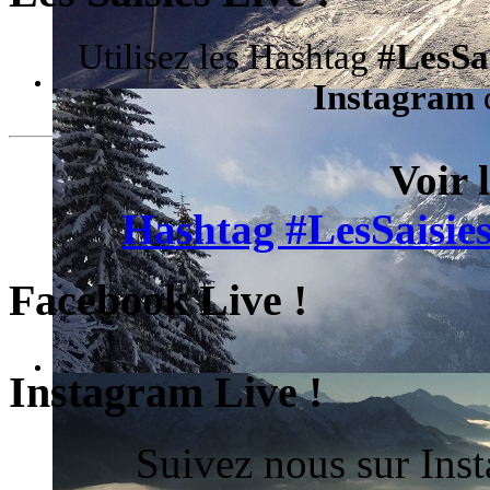
Utilisez les Hashtag
#LesSa
Instagram
d
Voir 
Hashtag #LesSaisies
Facebook Live !
Instagram Live !
Suivez nous sur Ins