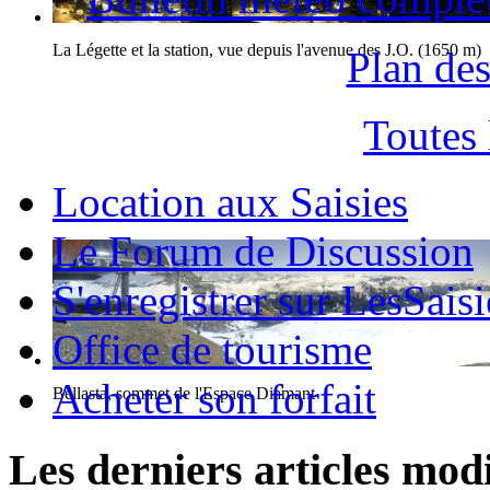
La Légette et la station, vue depuis l'avenue des J.O. (1650 m)
Plan des
Toutes
Location aux Saisies
Le Forum de Discussion
S'enregistrer sur LesSaisi
Office de tourisme
Acheter son forfait
Bellasta, sommet de l'Espace Diamant
Les derniers articles modi