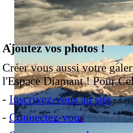
Ajoutez vos photos !
Créer vous aussi votre galer
l'Espace Diamant ! Pour Cel
-
Inscrivez-vous au site
-
Connectez-vous