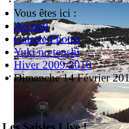
Vous êtes ici :
Accueil
Galerie Photos
Yuki no tenshi
Hiver 2009/2010
Dimanche 14 Février 20
Les Saisies Live !