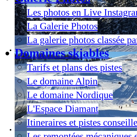
Les photos en Live Instagr
La Galerie Photos
La galerie photos classée pa
Domaines skiables
Tarifs et plans des pistes
Le domaine Alpin
Le domaine Nordique
L'Espace Diamant
Itineraires et pistes conseil
Les remontées mécaniques e