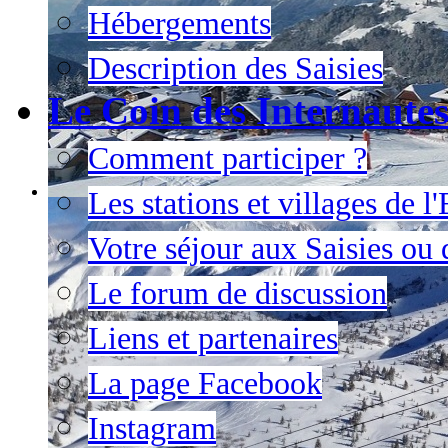
Hébergements
Description des Saisies
Le Coin des Internaute
Comment participer ?
Les stations et villages de 
Votre séjour aux Saisies ou
Le forum de discussion
Liens et partenaires
La page Facebook
Instagram