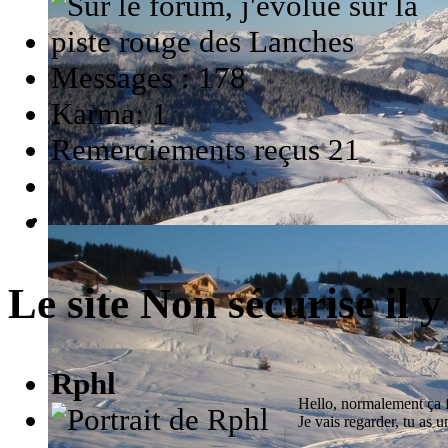
Messages : 178
Karma: 1
Remerciements reçus 21
Le site Non sécurisé
il 
Rphl
Hello, normalement ça fa
Je vais regarder, tu as un