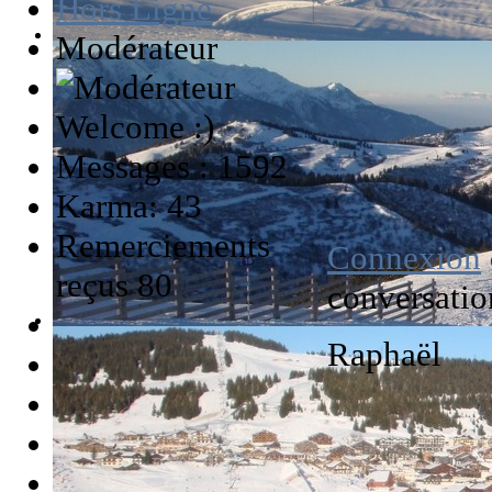
Hors Ligne
Modérateur
Welcome :)
Messages : 1592
Karma: 43
Remerciements
Connexion
reçus 80
conversatio
Raphaël