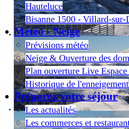
Hauteluce
Bisanne 1500 - Villard-sur
Météo - Neige
Prévisions météo
Neige & Ouverture des dom
Plan ouverture Live Espac
Historique de l'enneigement
Préparez votre séjour
Les actualités
Les commerces et restauran