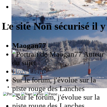
Le site Non sécurisé
il 
Maogan77
Auteur
du sujet
Hors Ligne
Sur le forum, j'évolue sur la
piste rouge des Lanches