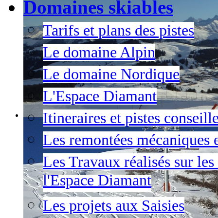
Domaines skiables
Tarifs et plans des pistes
Le domaine Alpin
Le domaine Nordique
L'Espace Diamant
Itineraires et pistes conseil
Les remontées mécaniques e
Les Travaux réalisés sur les
l'Espace Diamant
Les projets aux Saisies