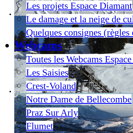
Les projets Espace Diamant
Le damage et la neige de cul
Quelques consignes (règles e
Webcams
Toutes les Webcams Espace
Les Saisies
Crest-Voland
Notre Dame de Bellecombe
Praz Sur Arly
Flumet