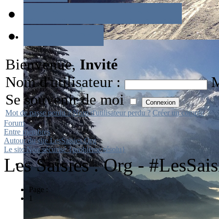
Discussions récentes
Recherche
Bienvenue,
Invité
Nom d'utilisateur :
M
Se souvenir de moi
Mot de passe perdu ?
Nom d'utilisateur perdu ?
Créer un compte
Forum
Entre membres
Autour du site LesSaisies.Org
Le site Non sécurisé {problème résolu}
Les Saisies . Org - #LesSai
Page :
1