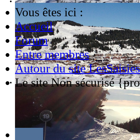
Vous êtes ici :
Accueil
Forum
Entre membres
Autour du site LesSaisie
Le site Non sécurisé {pr
Index