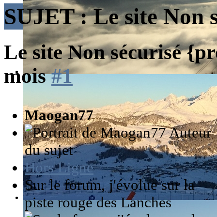
SUJET :
Le site Non 
Le site Non sécurisé {p
mois
#1
Maogan77
Auteur
du sujet
Hors Ligne
Sur le forum, j'évolue sur la
piste rouge des Lanches