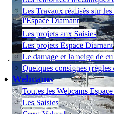
Les Travaux réalisés sur les
l'Espace Diamant
Les projets aux Saisies
Les projets Espace Diamant
Le damage et la neige de cul
Quelques consignes (règles e
Webcams
Toutes les Webcams Espace
Les Saisies
Crest-Voland