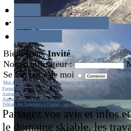
Index
Discussions récentes
Recherche
Bienvenue,
Invité
Nom d'utilisateur :
M
Se souvenir de moi
Mot de passe perdu ?
Nom d'utilisateur perdu ?
Créer un compte
Forum
Autour de l’Espace Diamant
Autour des Saisies et des stations de l’Espace Diamant
Téléski des Seigneurs à Flumet - pas d’ouverture cet hiver 24/25
Partagez vos avis et infos e
le domaine skiable, les trava