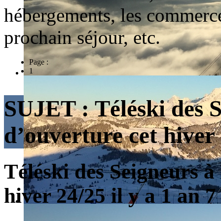
hébergements, les commerces
prochain séjour, etc.
Page :
1
SUJET :
Téléski des 
d’ouverture cet hiver
Téléski des Seigneurs à
hiver 24/25
il y a 1 an 