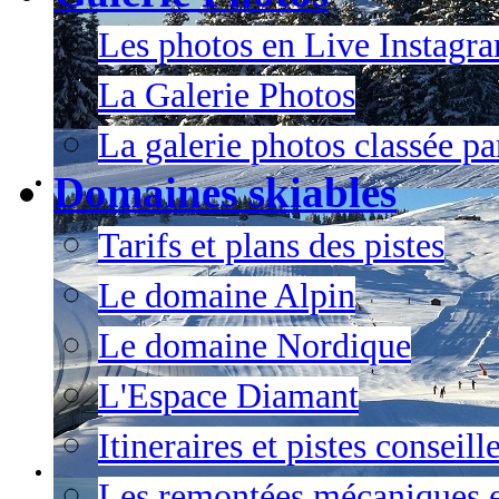
Les photos en Live Instagr
La Galerie Photos
La galerie photos classée pa
Domaines skiables
Tarifs et plans des pistes
Le domaine Alpin
Le domaine Nordique
L'Espace Diamant
Itineraires et pistes conseil
Les remontées mécaniques e