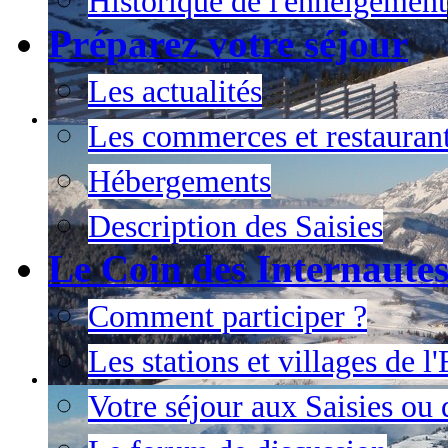
Historique de l'enneigement
Préparez votre séjour
Les actualités
Les commerces et restauran
Hébergements
Description des Saisies
Le Coin des Internaute
Comment participer ?
Les stations et villages de 
Votre séjour aux Saisies ou