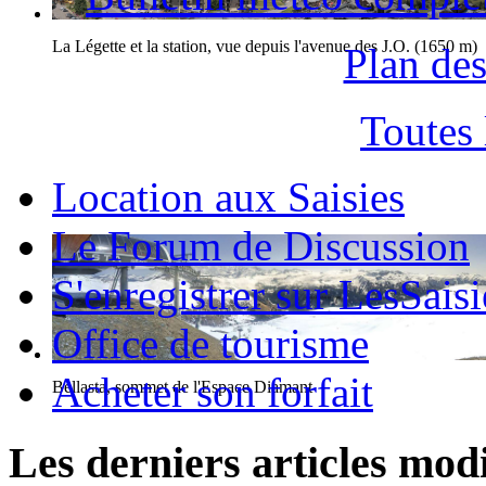
La Légette et la station, vue depuis l'avenue des J.O. (1650 m)
Plan des
Toutes
Location aux Saisies
Le Forum de Discussion
S'enregistrer sur LesSaisi
Office de tourisme
Acheter son forfait
Bellasta, sommet de l'Espace Diamant
Les derniers articles modi