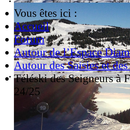
Vous êtes ici :
Accueil
Forum
Autour de l’Espace Diam
Autour des Saisies et des
Téléski des Seigneurs à F
24/25