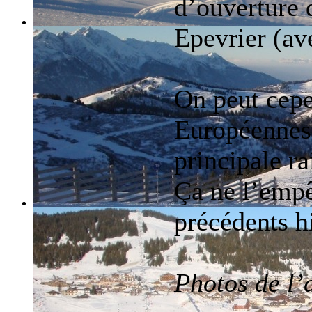
d’ouverture 
Epevrier (av
On peut cepe
Européennes 
principale ra
Ça ne l’empê
précédents h
Photos de l’