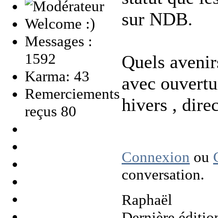
sur NDB.
Welcome :)
Messages :
1592
Quels avenir
Karma: 43
avec ouvertur
Remerciements
hivers , dire
reçus 80
Connexion
ou
conversation.
Raphaël
Dernière éditio