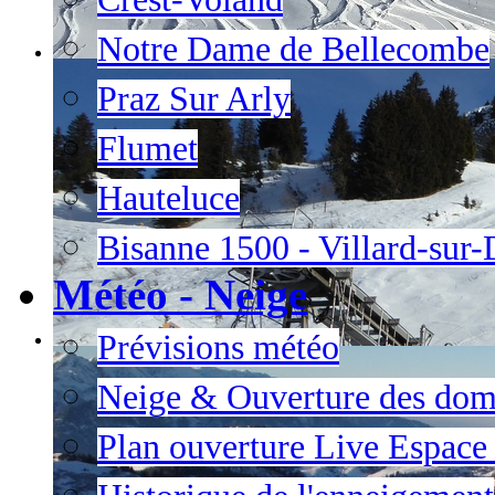
Notre Dame de Bellecombe
Praz Sur Arly
Flumet
Hauteluce
Bisanne 1500 - Villard-sur
Météo - Neige
Prévisions météo
Neige & Ouverture des dom
Plan ouverture Live Espac