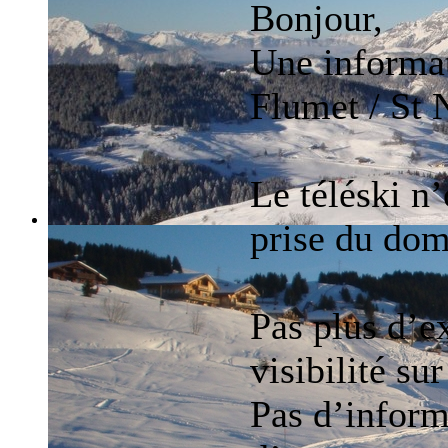
Bonjour,
Une informat
Flumet / St 
Le téléski n’
prise du dom
Pas plus d’ex
visibilité sur
Pas d’informa