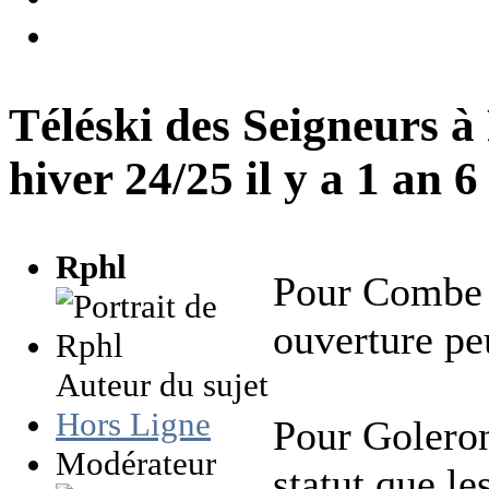
Téléski des Seigneurs à
hiver 24/25
il y a 1 an 
Rphl
Pour Combe N
ouverture peu
Auteur du sujet
Hors Ligne
Pour Goleron
Modérateur
statut que l