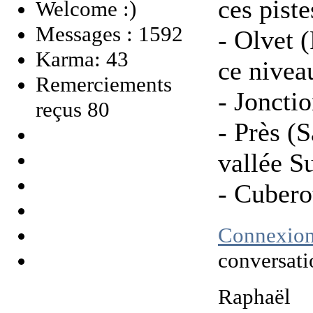
ces piste
Welcome :)
Messages : 1592
- Olvet (
Karma: 43
ce nivea
Remerciements
- Jonct
reçus 80
- Près (S
vallée 
- Cuberot
Connexio
conversati
Raphaël