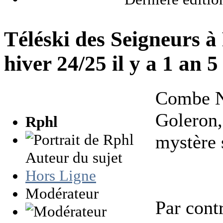
Téléski des Seigneurs à
hiver 24/25
il y a 1 an 
Combe No
Goleron,
Rphl
mystère 
Auteur du sujet
Hors Ligne
Modérateur
Par cont