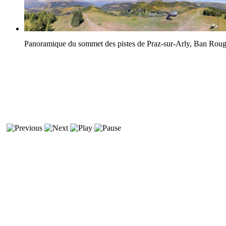
Panoramique du sommet des pistes de Praz-sur-Arly, Ban Rou