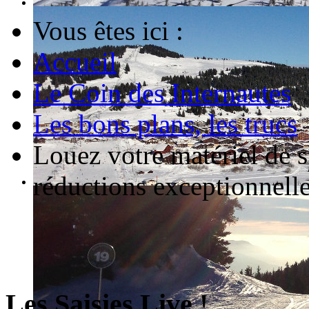
Vous êtes ici :
Accueil
Le Coin des Internautes
Les bons plans, les trucs
Louez votre matériel de s
réductions exceptionnelle
Les Saisies Live !