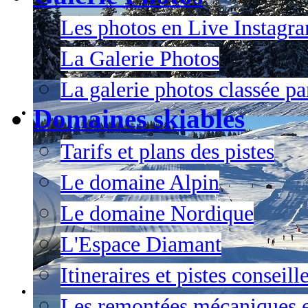
Les photos en Live Instagr
La Galerie Photos
La galerie photos classée pa
Domaines skiables
Tarifs et plans des pistes
Le domaine Alpin
Le domaine Nordique
L'Espace Diamant
Itineraires et pistes conseil
Les remontées mécaniques e