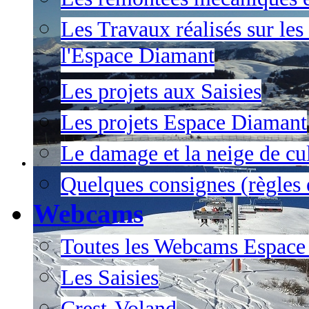
Les Travaux réalisés sur les
l'Espace Diamant
Les projets aux Saisies
Les projets Espace Diamant
Le damage et la neige de cul
Quelques consignes (règles e
Webcams
Toutes les Webcams Espace
Les Saisies
Crest-Voland