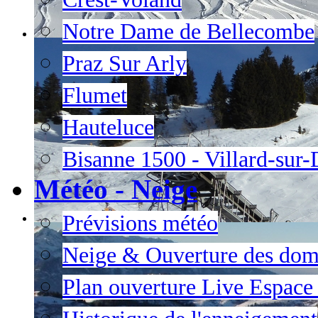
Notre Dame de Bellecombe
Praz Sur Arly
Flumet
Hauteluce
Bisanne 1500 - Villard-sur
Météo - Neige
Prévisions météo
Neige & Ouverture des dom
Plan ouverture Live Espac