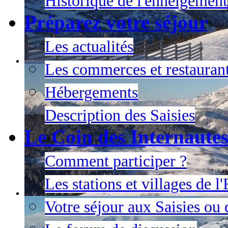
Historique de l'enneigement
Préparez votre séjour
Les actualités
Les commerces et restauran
Hébergements
Description des Saisies
Le Coin des Internaute
Comment participer ?
Les stations et villages de 
Votre séjour aux Saisies ou