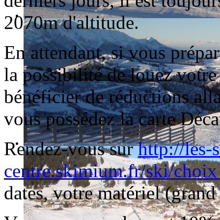
derniers jours, il est toujou
2070m d'altitude.
En attendant, si vous prépar
la possibilité de louez votre 
bénéficier de réductions alla
vous possédez la carte Déca
Rendez-vous sur
http://les-
centre.skimium.fr/ski/choi
dates, votre matériel (grand