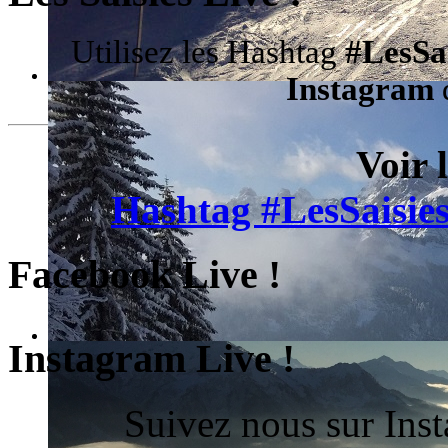
Utilisez les Hashtag
#LesSa
Instagram
d
Voir 
Hashtag #LesSaisies
Facebook Live !
Instagram Live !
Suivez nous sur Ins