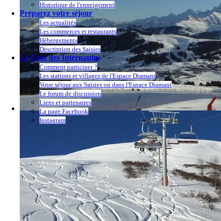
Historique de l'enneigement
Préparez votre séjour
Les actualités
Les commerces et restaurants
Hébergements
Description des Saisies
Le Coin des Internautes
Comment participer ?
Les stations et villages de l'Espace Diamant
Votre séjour aux Saisies ou dans l'Espace Diamant
Le forum de discussion
Liens et partenaires
La page Facebook
Instagram