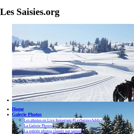
Les Saisies.org
Home
Galerie Photos
Les photos en Live Instagram #LesSaisiesAddict
La Galerie Photos
La galerie photos classée par saison