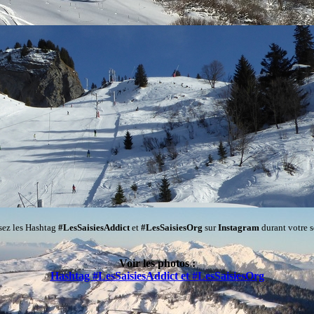
isez les Hashtag
#LesSaisiesAddict
et
#LesSaisiesOrg
sur
Instagram
durant votre s
Voir les photos :
Hashtag #LesSaisiesAddict et #LesSaisiesOrg