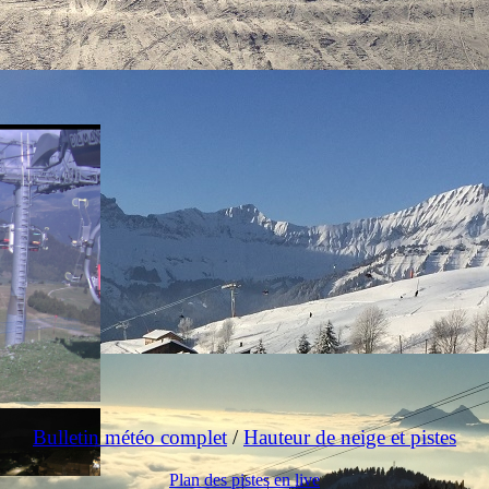
Bulletin météo complet
/
Hauteur de neige et pistes
Plan des pistes en live