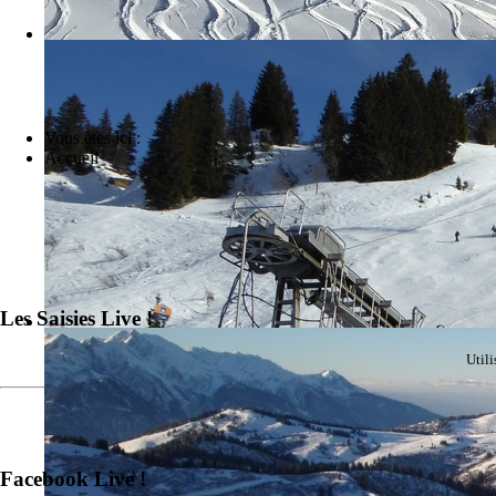
Vous êtes ici :
Accueil
Les Saisies Live !
Util
Facebook Live !