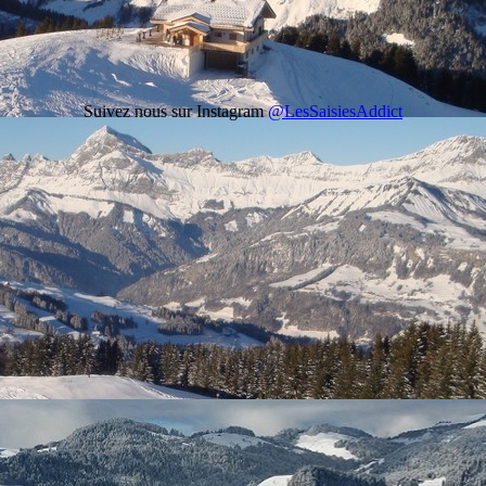
Suivez nous sur Instagram
@LesSaisiesAddict