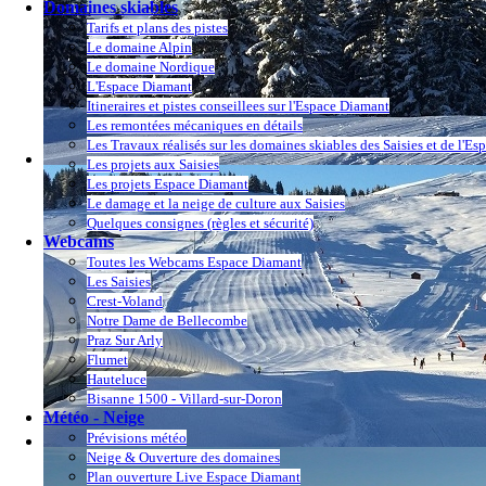
Domaines skiables
Tarifs et plans des pistes
Le domaine Alpin
Le domaine Nordique
L'Espace Diamant
Itineraires et pistes conseillees sur l'Espace Diamant
Les remontées mécaniques en détails
Les Travaux réalisés sur les domaines skiables des Saisies et de l'E
Les projets aux Saisies
Les projets Espace Diamant
Le damage et la neige de culture aux Saisies
Quelques consignes (règles et sécurité)
Webcams
Toutes les Webcams Espace Diamant
Les Saisies
Crest-Voland
Notre Dame de Bellecombe
Praz Sur Arly
Flumet
Hauteluce
Bisanne 1500 - Villard-sur-Doron
Météo - Neige
Prévisions météo
Neige & Ouverture des domaines
Plan ouverture Live Espace Diamant