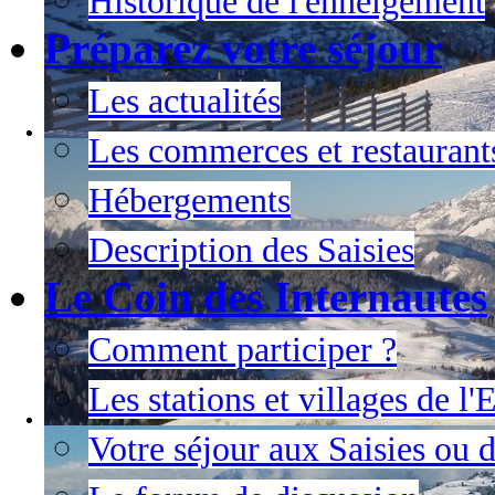
Historique de l'enneigement
Préparez votre séjour
Les actualités
Les commerces et restaurant
Hébergements
Description des Saisies
Le Coin des Internautes
Comment participer ?
Les stations et villages de l
Votre séjour aux Saisies ou 