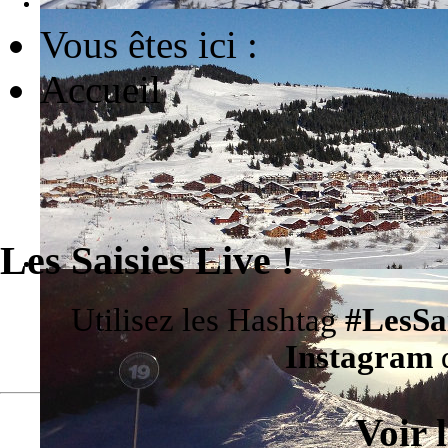
Vous êtes ici :
Accueil
Les Saisies Live !
Utilisez les Hashtag
#LesSa
Instagram
d
Voir 