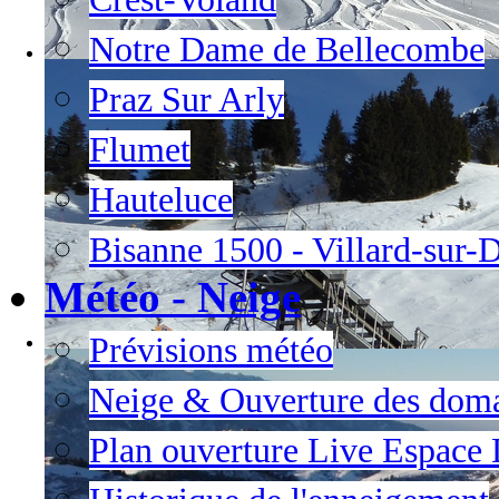
Notre Dame de Bellecombe
Praz Sur Arly
Flumet
Hauteluce
Bisanne 1500 - Villard-sur-
Météo - Neige
Prévisions météo
Neige & Ouverture des dom
Plan ouverture Live Espace