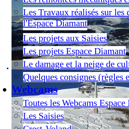
Les Travaux réalisés sur les 
l'Espace Diamant
Les projets aux Saisies
Les projets Espace Diamant
Le damage et la neige de cul
Quelques consignes (règles e
Webcams
Toutes les Webcams Espace
Les Saisies
Crest-Voland