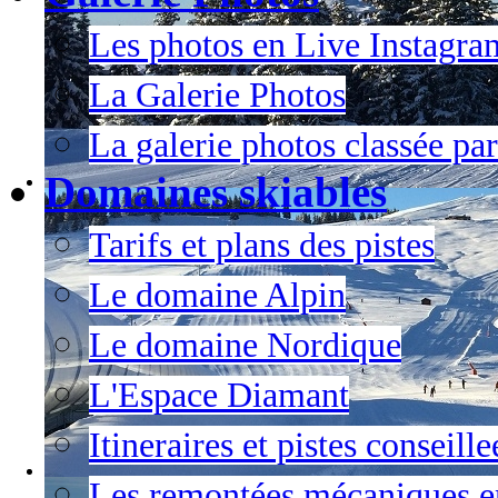
Les photos en Live Instagra
La Galerie Photos
La galerie photos classée par
Domaines skiables
Tarifs et plans des pistes
Le domaine Alpin
Le domaine Nordique
L'Espace Diamant
Itineraires et pistes conseil
Les remontées mécaniques en