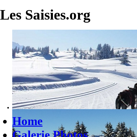
Les Saisies.org
Home
Galerie Photos