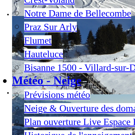
Notre Dame de Bellecombe
Praz Sur Arly
Flumet
Hauteluce
Bisanne 1500 - Villard-sur-
Météo - Neige
Prévisions météo
Neige & Ouverture des dom
Plan ouverture Live Espace