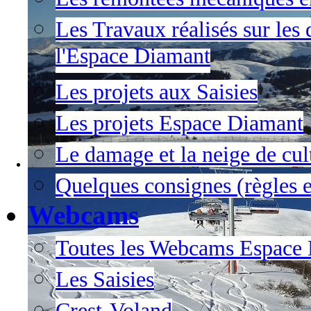
Les Travaux réalisés sur les 
l'Espace Diamant
Les projets aux Saisies
Les projets Espace Diamant
Le damage et la neige de cul
Quelques consignes (règles e
Webcams
Toutes les Webcams Espace
Les Saisies
Crest-Voland