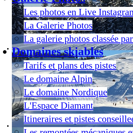
Les photos en Live Instagra
La Galerie Photos
La galerie photos classée par
Domaines skiables
Tarifs et plans des pistes
Le domaine Alpin
Le domaine Nordique
L'Espace Diamant
Itineraires et pistes conseil
Les remontées mécaniques en