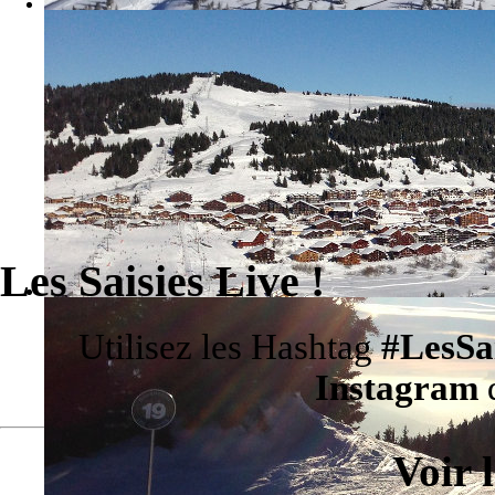
Les Saisies Live !
Utilisez les Hashtag
#LesSa
Instagram
d
Voir 