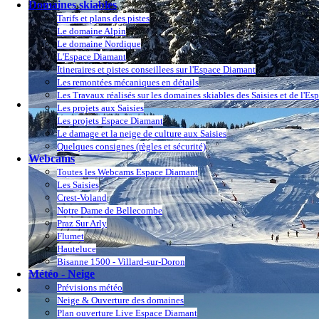
Domaines skiables
Tarifs et plans des pistes
Le domaine Alpin
Le domaine Nordique
L'Espace Diamant
Itineraires et pistes conseillees sur l'Espace Diamant
Les remontées mécaniques en détails
Les Travaux réalisés sur les domaines skiables des Saisies et de l'E
Les projets aux Saisies
Les projets Espace Diamant
Le damage et la neige de culture aux Saisies
Quelques consignes (règles et sécurité)
Webcams
Toutes les Webcams Espace Diamant
Les Saisies
Crest-Voland
Notre Dame de Bellecombe
Praz Sur Arly
Flumet
Hauteluce
Bisanne 1500 - Villard-sur-Doron
Météo - Neige
Prévisions météo
Neige & Ouverture des domaines
Plan ouverture Live Espace Diamant