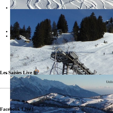
Vous êtes ici :
Accueil
Les Saisies Live !
Util
Facebook Live !