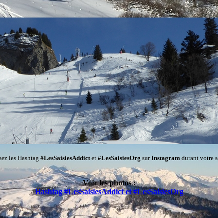
isez les Hashtag
#LesSaisiesAddict
et
#LesSaisiesOrg
sur
Instagram
durant votre s
Voir les photos :
Hashtag #LesSaisiesAddict et #LesSaisiesOrg