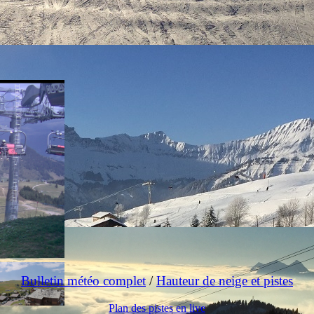
Bulletin météo complet
/
Hauteur de neige et pistes
Plan des pistes en live