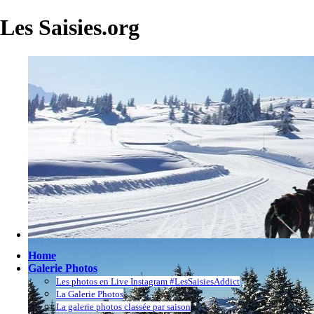
Les Saisies.org
Home
Galerie Photos
Les photos en Live Instagram #LesSaisiesAddict
La Galerie Photos
La galerie photos classée par saison