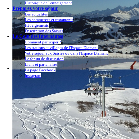
Historique de l'enneigement
Préparez votre séjour
Les actualités
Les commerces et restaurants
Hébergements
Description des Saisies
Le Coin des Internautes
Comment participer ?
Les stations et villages de l'Espace Diamant
Votre séjour aux Saisies ou dans l'Espace Diamant
Le forum de discussion
Liens et partenaires
La page Facebook
Instagram