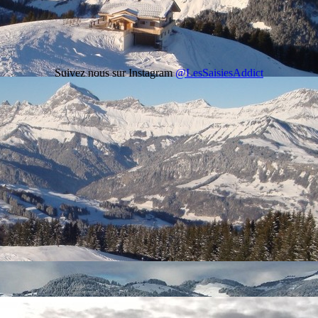
Suivez nous sur Instagram
@LesSaisiesAddict