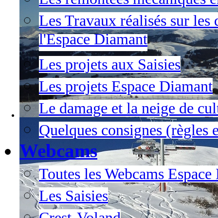
Les Travaux réalisés sur les 
l'Espace Diamant
Les projets aux Saisies
Les projets Espace Diamant
Le damage et la neige de cul
Quelques consignes (règles e
Webcams
Toutes les Webcams Espace
Les Saisies
Crest-Voland