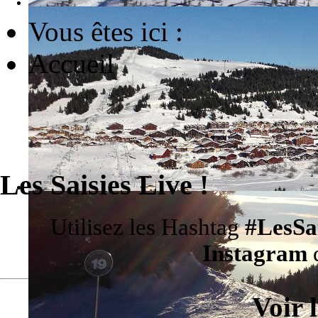
Vous êtes ici :
Accueil
Les Saisies Live !
Utilisez les Hashtag
#LesSa
Instagram
d
Voir 