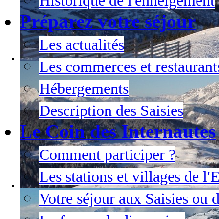
Historique de l'enneigement
Préparez votre séjour
Les actualités
Les commerces et restaurant
Hébergements
Description des Saisies
Le Coin des Internautes
Comment participer ?
Les stations et villages de l
Votre séjour aux Saisies ou 