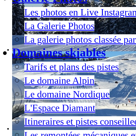
Les photos en Live Instagra
La Galerie Photos
La galerie photos classée par
Domaines skiables
Tarifs et plans des pistes
Le domaine Alpin
Le domaine Nordique
L'Espace Diamant
Itineraires et pistes conseil
Les remontées mécaniques en