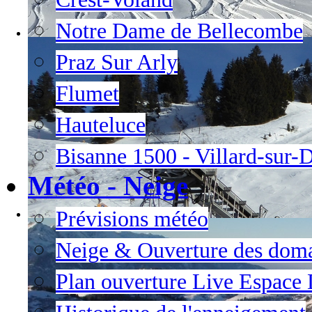
Notre Dame de Bellecombe
Praz Sur Arly
Flumet
Hauteluce
Bisanne 1500 - Villard-sur-
Météo - Neige
Prévisions météo
Neige & Ouverture des dom
Plan ouverture Live Espace