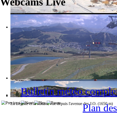
Webcams Live
La station des Saisies et le Mont-Blanc
Bulletin météo comple
La Légette et la station, vue depuis l'avenue des J.O. (1650 m)
Plan des